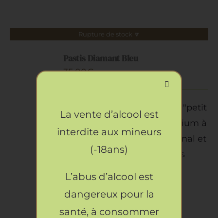
Rupture de stock 🔽
Pastis Diamant Bleu
DÉTAILS
35.00
€
Changez du plus classique "petit
La vente d’alcool est
jaune" avec ce pastis premium à
interdite aux mineurs
la couleur bleu saphir. Orignal et
(-18ans)
surprenant, il n'en reste pas
moins authentique.
L’abus d’alcool est
dangereux pour la
santé, à consommer