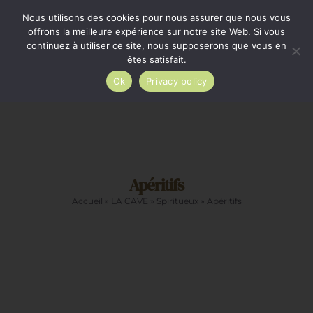
Passer
Minimum de commande 35€. Livraison France entière
Nous utilisons des cookies pour nous assurer que nous vous
par Colissimo au tarif en vigueur à partir de 35€.
au
offrons la meilleure expérience sur notre site Web. Si vous
continuez à utiliser ce site, nous supposerons que vous en
Livraison gratuite par Colissimo à partir de 80€
contenu
êtes satisfait.
Ok
Privacy policy
Toggle
Navigation
Epicerie salée
Apéritifs
Epicerie sucrée
Accueil
»
LA CAVE
»
Spiritueux
»
Apéritifs
La cave
Cadeaux
Restauration
AJOUTER