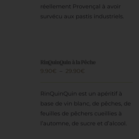
réellement Provençal à avoir
survécu aux pastis industriels.
CHOIX
DES
RinQuinQuin à la Pêche
OPTIONS
Plage
9.90
€
–
29.90
€
CE
/
PRODUIT
DÉTAILS
de
A
prix :
PLUSIEURS
RinQuinQuin est un apéritif à
VARIATIONS.
9.90€
base de vin blanc, de pêches, de
LES
à
OPTIONS
feuilles de pêchers cueillies à
PEUVENT
29.90€
l’automne, de sucre et d’alcool.
ÊTRE
CHOISIES