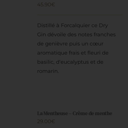
45.90
€
/
DÉTAILS
Distillé à Forcalquier ce Dry
Gin dévoile des notes franches
de genièvre puis un cœur
aromatique frais et fleuri de
basilic, d'eucalyptus et de
romarin.
AJOUTER
AU
La Mentheuse – Crème de menthe
PANIER
29.00
€
/
DÉTAILS