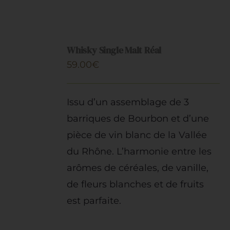
SUR
LA
PAGE
AJOUTER
DU
AU
PRODUIT
Whisky Single Malt Réal
PANIER
59.00
€
/
DÉTAILS
Issu d’un assemblage de 3
barriques de Bourbon et d’une
pièce de vin blanc de la Vallée
du Rhône. L’harmonie entre les
arômes de céréales, de vanille,
de fleurs blanches et de fruits
est parfaite.