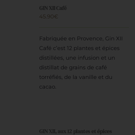
AU
GIN XII Café
PANIER
Artisans
45.90
€
/
DÉTAILS
Fabriquée en Provence, Gin XII
Café c’est 12 plantes et épices
distillées, une infusion et un
distillat de grains de café
torréfiés, de la vanille et du
cacao.
AJOUTER
AU
GIN XII, aux 12 plantes et épices
PANIER