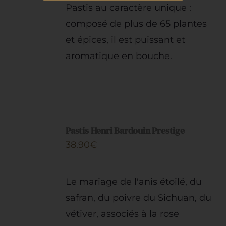
prix :
PLUSIEURS
Pastis au caractère unique :
VARIATIONS.
9.90€
composé de plus de 65 plantes
LES
à
OPTIONS
et épices, il est puissant et
PEUVENT
34.90€
aromatique en bouche.
ÊTRE
CHOISIES
SUR
LA
PAGE
AJOUTER
DU
AU
PRODUIT
Pastis Henri Bardouin Prestige
PANIER
38.90
€
/
DÉTAILS
Le mariage de l'anis étoilé, du
safran, du poivre du Sichuan, du
vétiver, associés à la rose