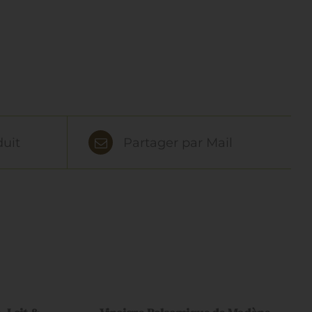
duit
Partager par Mail
AJOUTER
AU
PANIER
/
APERÇU