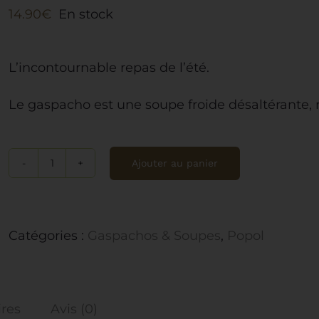
14.90
€
En stock
L’incontournable repas de l’été.
Le gaspacho est une soupe froide désaltérante, 
Ajouter au panier
quantité
de
Gaspacho
Catégories :
Gaspachos & Soupes
,
Popol
Provençal
res
Avis (0)