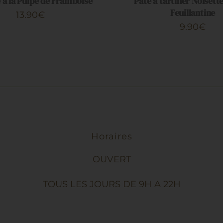
 à la Pulpe de Framboise
Pâte à tartiner Noisette
Feuillantine
13.90
€
9.90
€
Horaires
OUVERT
TOUS LES JOURS DE 9H A 22H