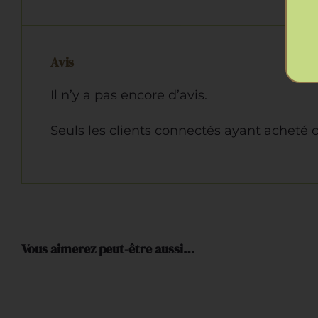
Avis
Il n’y a pas encore d’avis.
Seuls les clients connectés ayant acheté ce
Vous aimerez peut-être aussi…
AJOUTER
AU
PANIER
/