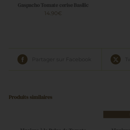
Gaspacho Tomate cerise Basilic
APERÇU
14.90
€
Partager sur Facebook
T
Produits similaires
AJOUTER
AU
PANIER
APERÇU
/
APERÇU