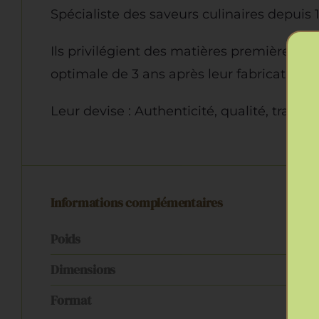
Spécialiste des saveurs culinaires depuis 
Ils privilégient des matières premières 
optimale de 3 ans après leur fabrication e
Leur devise : Authenticité, qualité, traditi
Informations complémentaires
Poids
1
Dimensions
9
Format
9