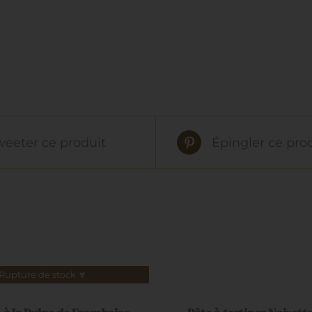
weeter ce produit
Épingler ce pro
AJOUTER
AU
Rupture de stock 🔽
PANIER
/
APERÇU