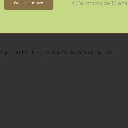
X J’ai moins de 18 ans
J’AI + DE 18 ANS
 produit ont la possibilité de laisser un avis.