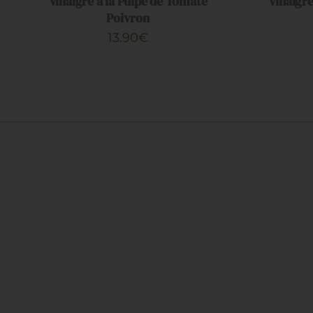
Vinaigre à la Pulpe de Tomate
Vinaigre
Poivron
13.90
€