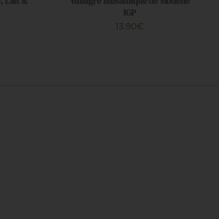
, Lait &
Vinaigre Balsamique de Modène
IGP
13.90
€