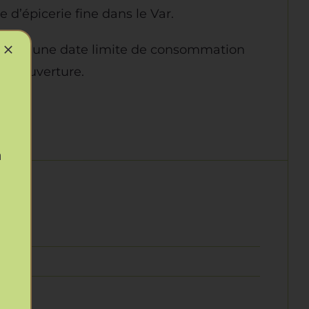
 d’épicerie fine dans le Var.
cient d’une date limite de consommation
rès ouverture.
à