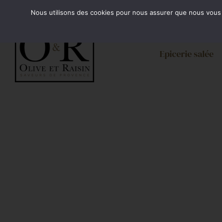
Passer
Minimum de commande 35€. Livraison France enti
Nous utilisons des cookies pour nous assurer que nous vous of
au
contenu
Epicerie salée