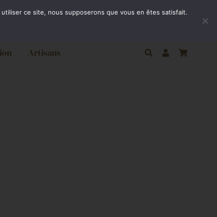
ivraison gratuite par Colissimo à partir de 80€
utiliser ce site, nous supposerons que vous en êtes satisfait.
ion
Artisans