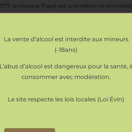
1977, la marque Popol est une référence en matière
approvisionnées localement. Leurs produits bénéfi
t se conservent quelques jours au réfrigérateur ap
La vente d’alcool est interdite aux mineurs
on et valorisation de leur patrimoine régional.
(-18ans)
L’abus d’alcool est dangereux pour la santé, 
consommer avec modération.
Le site respecte les lois locales (Loi Évin)
.500 kg
 × 9 × 26 cm
50 ml