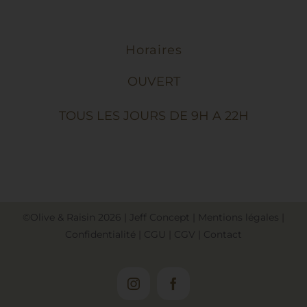
Horaires
OUVERT
TOUS LES JOURS DE 9H A 22H
©Olive & Raisin
2026
|
Jeff Concept
|
Mentions légales
|
Confidentialité
|
CGU
|
CGV
|
Contact
Instagram
Facebook