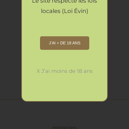
Le site respecte les lois
LA
DÉTAILS
Sirop de Cerise
PAGE
locales (Loi Évin)
8.20
€
DU
PRODUIT
AJOUTER
AU
PANIER
J’AI + DE 18 ANS
/
DÉTAILS
Sirop de Figue
8.20
€
X J’ai moins de 18 ans
Horaires