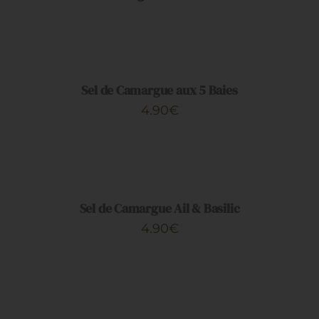
AJOUTER
AU
PANIER
/
DÉTAILS
Sel de Camargue aux 5 Baies
4.90
€
AJOUTER
AU
PANIER
/
DÉTAILS
Sel de Camargue Ail & Basilic
4.90
€