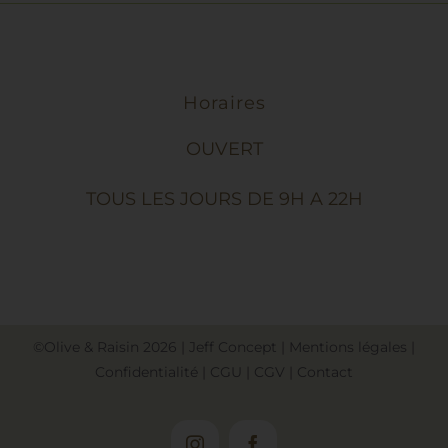
Horaires
OUVERT
TOUS LES JOURS DE 9H A 22H
©Olive & Raisin
2026
|
Jeff Concept
|
Mentions légales
|
Confidentialité
|
CGU
|
CGV
|
Contact