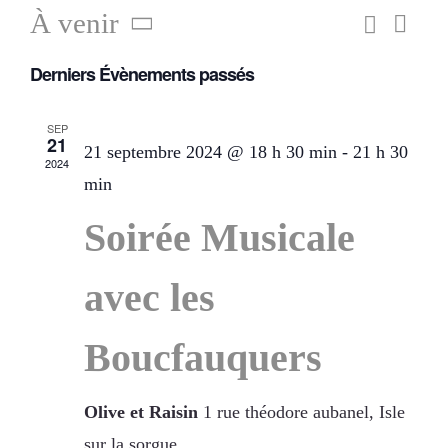
Recherc
À venir
Navig
Recherc
Liste
de
Artisans
Sélectionnez
vues
et
Derniers Évènements passés
une
Évène
navigatio
date.
SEP
de
21
21 septembre 2024 @ 18 h 30 min
-
21 h 30
2024
vues
min
Évèneme
Soirée Musicale
avec les
Boucfauquers
Olive et Raisin
1 rue théodore aubanel, Isle
sur la sorgue