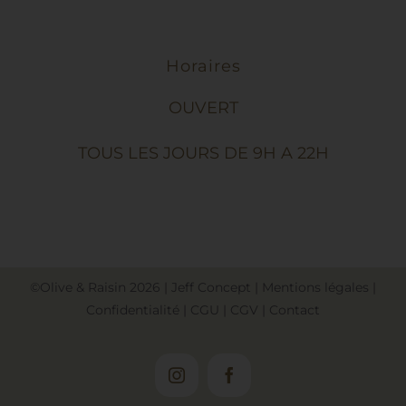
Horaires
OUVERT
TOUS LES JOURS DE 9H A 22H
©Olive & Raisin
2026
|
Jeff Concept
|
Mentions légales
|
Confidentialité
|
CGU
|
CGV
|
Contact
Instagram
Facebook