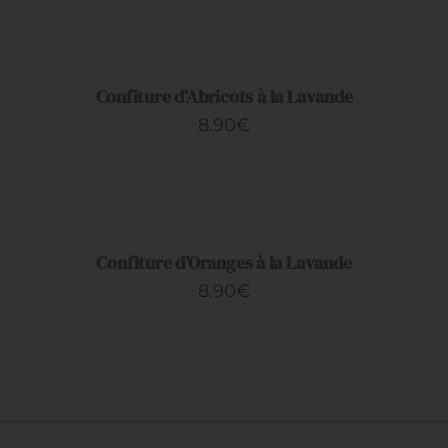
AJOUTER
AU
PANIER
/
DÉTAILS
Confiture d’Abricots à la Lavande
8.90
€
AJOUTER
AU
PANIER
/
DÉTAILS
Confiture d’Oranges à la Lavande
8.90
€