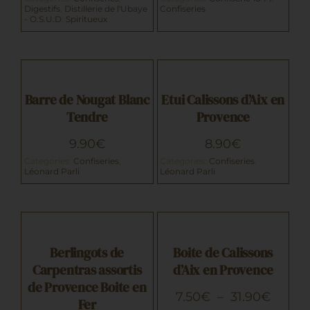
Barre de Nougat
Digestifs
,
Distillerie de l'Ubaye
Confiseries
d’Aix en
- O.S.U.D
,
Spiritueux
Blanc Tendre
Provence
Artisans
Confiseries
Léonard
Confiseries
Léonard
Parli
Parli
9.90
€
8.90
€
Barre de Nougat Blanc
Etui Calissons d’Aix en
AJOUTER AU
Tendre
Provence
AJOUTER AU
Berlingots de
PANIER
/
Boite de
PANIER
/
9.90
€
8.90
€
Carpentras
DÉTAILS
Calissons d’Aix
DÉTAILS
Categories:
Confiseries
,
Categories:
Confiseries
,
assortis de
en Provence
Léonard Parli
Léonard Parli
Provence Boite
Confiseries
Léonard
en Fer
Parli
7.50
€
Confiserie 1844
–
Confiseries
Berlingots de
Boite de Calissons
Plage
31.90
€
9.90
€
Carpentras assortis
d’Aix en Provence
de
prix :
de Provence Boite en
CHOIX DES
AJOUTER AU
Plage
7.50
€
–
31.90
€
7.50€
CE
Fer
OPTIONS
/
PANIER
/