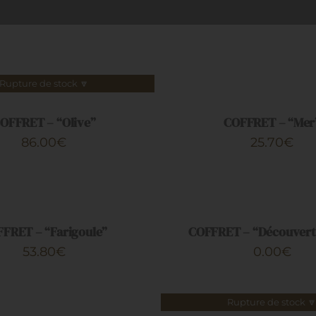
AJOUTER
AU
Rupture de stock 🔽
PANIER
/
OFFRET – “Olive”
COFFRET – “Mer
APERÇU
86.00
€
25.70
€
AJOUTER
AU
PANIER
/
FRET – “Farigoule”
COFFRET – “Découvert
APERÇU
53.80
€
0.00
€
Rupture de stock 
APERÇU