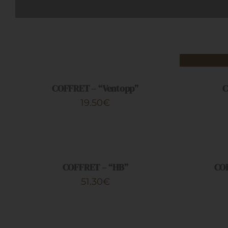
AJOUTER
AU
PANIER
APERÇU
/
COFFRET – “Ventopp”
C
APERÇU
19.50
€
AJOUTER
AJOUTER
AU
AU
PANIER
PANIER
/
/
COFFRET – “HB”
COF
APERÇU
APERÇU
51.30
€
AJOUTER
CHOIX
AU
DES
PANIER
OPTIONS