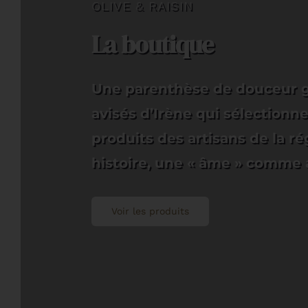
OLIVE & RAISIN
La boutique
Une parenthèse de douceur gu
avisés d’Irène qui sélectionn
produits des artisans de la ré
histoire, une « âme » comme a
Voir les produits