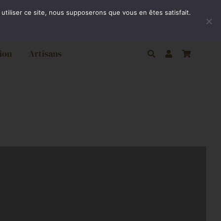
ivraison gratuite par Colissimo à partir de 80€
utiliser ce site, nous supposerons que vous en êtes satisfait.
ion
Artisans