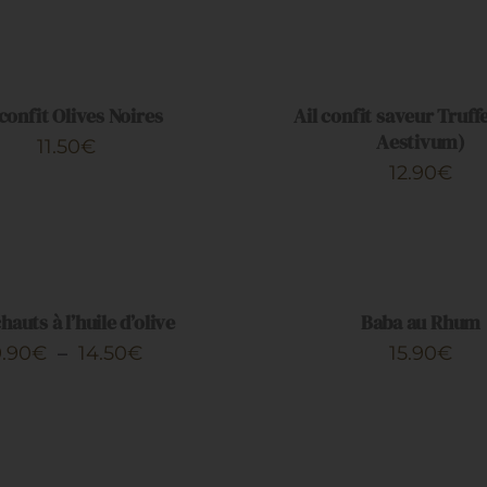
AJOUTER
AU
PANIER
/
 confit Olives Noires
Ail confit saveur Truff
APERÇU
Aestivum)
11.50
€
12.90
€
AJOUTER
AU
PANIER
/
hauts à l’huile d’olive
Baba au Rhum
APERÇU
Plage
9.90
€
–
14.50
€
15.90
€
S
de
NS.
AJOUTER
prix :
AU
PANIER
9.90€
/