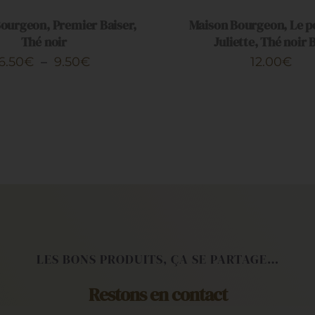
ourgeon, Premier Baiser,
Maison Bourgeon, Le p
Thé noir
Juliette, Thé noir 
S
Plage
6.50
€
–
9.50
€
12.00
€
S.
de
prix :
6.50€
à
9.50€
LES BONS PRODUITS, ÇA SE PARTAGE…