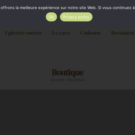
ère par Colissimo au tarif en vigueur à partir de 35€. L
frons la meilleure expérience sur notre site Web. Si vous continuez à 
Ok
Privacy policy
Epicerie sucrée
La cave
Cadeaux
Restaurat
Boutique
Accueil
»
Boutique