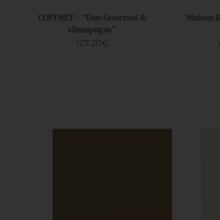
CE
/
/
PRODUIT
COFFRET – “Duo Gourmet &
Maison B
APERÇU
APERÇU
A
champagne”
PLUSIEUR
127.20
€
VARIATION
LES
OPTIONS
PEUVENT
ÊTRE
CHOISIES
SUR
LA
PAGE
DU
PRODUIT