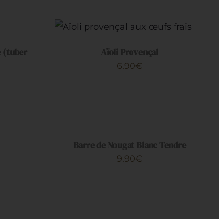
AJOUTER AU PANIER
/
APERÇU
e (tuber
Aïoli Provençal
6.90
€
AJOUTER
AU
PANIER
/
Barre de Nougat Blanc Tendre
APERÇU
9.90
€
AJOUTER
AU
PANIER
/