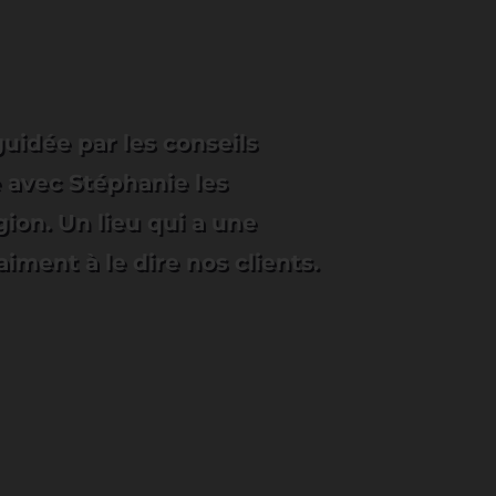
idée par les conseils
e avec Stéphanie les
gion. Un lieu qui a une
iment à le dire nos clients.