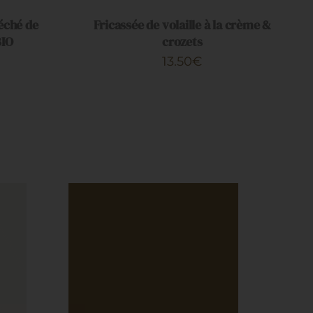
/
éché de
Fricassée de volaille à la crème &
APERÇU
BIO
crozets
13.50
€