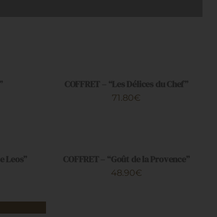
AJOUTER
AU
PANIER
/
”
COFFRET – “Les Délices du Chef”
APERÇU
71.80
€
AJOUTER
AU
PANIER
/
e Leos”
COFFRET – “Goût de la Provence”
APERÇU
48.90
€
AJOUTER
AU

PANIER