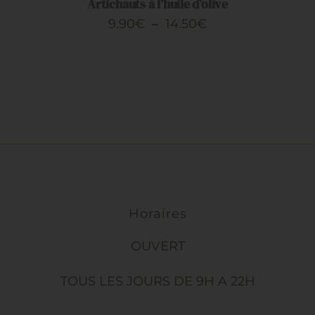
PRODUIT
DÉTAILS
Artichauts à l’huile d’olive
A
Plage
9.90
€
–
14.50
€
PLUSIEURS
de
VARIATIONS.
LES
prix :
OPTIONS
9.90€
PEUVENT
ÊTRE
à
CHOISIES
14.50€
SUR
LA
PAGE
DU
PRODUIT
Horaires
OUVERT
TOUS LES JOURS DE 9H A 22H