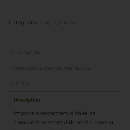
de
Vinaigre
Catégories :
Popol
,
Vinaigres
Balsamique
de
Modène
Description
IGP
Informations complémentaires
Avis (0)
Description
Importé directement d’Italie, sa
composition est traditionnelle, obtenu