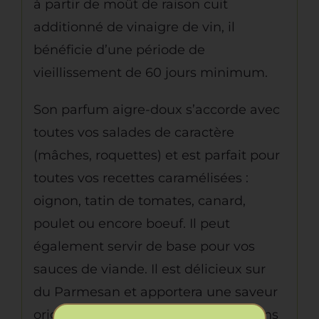
à partir de moût de raison cuit
additionné de vinaigre de vin, il
bénéficie d’une période de
vieillissement de 60 jours minimum.
Son parfum aigre-doux s’accorde avec
toutes vos salades de caractère
(mâches, roquettes) et est parfait pour
toutes vos recettes caramélisées :
oignon, tatin de tomates, canard,
poulet ou encore boeuf. Il peut
également servir de base pour vos
sauces de viande. Il est délicieux sur
du Parmesan et apportera une saveur
originale dans toutes vos préparations