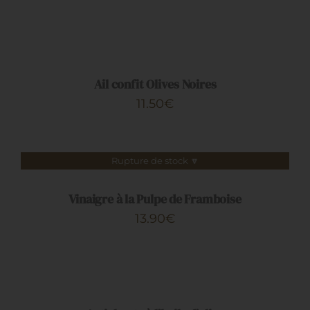
AJOUTER
AU
PANIER
/
DÉTAILS
Ail confit Olives Noires
11.50
€
Rupture de stock 🔽
DÉTAILS
Vinaigre à la Pulpe de Framboise
13.90
€
CHOIX
DES
OPTIONS
CE
/