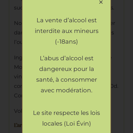
sucrées à base et fraises ou de figues.
La vente d’alcool est
Nous vous conseillons de le conserver
interdite aux mineurs
dans un endroit frais et sombre après
(-18ans)
l’ouverture.
Ingrédients : vinaigre balsamique de
L’abus d’alcool est
Modène IGP 6% d’acidité 100%(
dangereux pour la
vinaigre de vin, moüt de raisin
santé, à consommer
concentré cuit, colorant caramel E150d.
avec modération.
Contient des Sulfites.
Volume : 500 ml
Le site respecte les lois
locales (Loi Évin)
L’artisan :