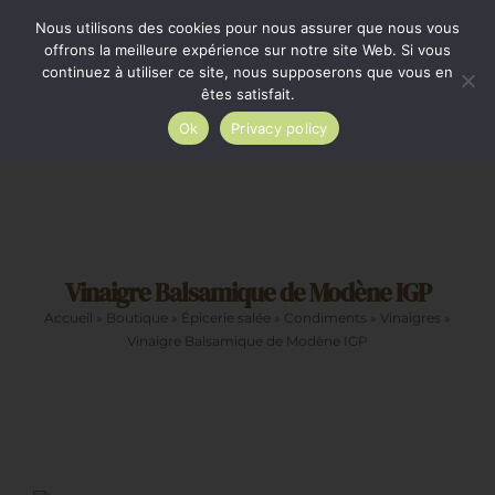
Passer
Minimum de commande 35€. Livraison France entière
Nous utilisons des cookies pour nous assurer que nous vous
par Colissimo au tarif en vigueur à partir de 35€.
au
offrons la meilleure expérience sur notre site Web. Si vous
continuez à utiliser ce site, nous supposerons que vous en
Livraison gratuite par Colissimo à partir de 80€
contenu
êtes satisfait.
Ok
Privacy policy
Toggle
Navigation
Epicerie salée
Vinaigre Balsamique de Modène IGP
Epicerie sucrée
Accueil
»
Boutique
»
Épicerie salée
»
Condiments
»
Vinaigres
»
Vinaigre Balsamique de Modène IGP
La cave
Cadeaux
Restauration