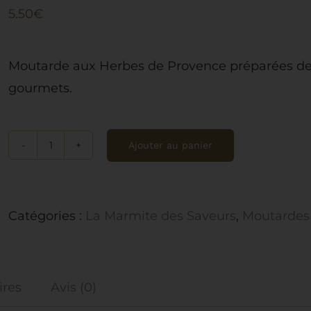
5.50
€
Moutarde aux Herbes de Provence préparées de faç
gourmets.
Ajouter au panier
quantité
de
Moutarde
Catégories :
La Marmite des Saveurs
,
Moutardes
aux
Herbes
de
ires
Avis (0)
Provence