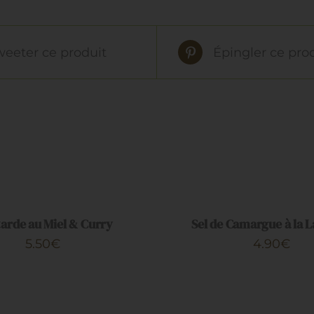
weeter ce produit
Épingler ce pro
AJOUTER
AU
PANIER
/
arde au Miel & Curry
Sel de Camargue à la 
APERÇU
5.50
€
4.90
€