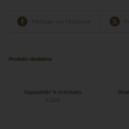
Partager sur Facebook
T
Produits similaires
AJOUTER
AJOUTER
AU
AU
PANIER
PANIER
/
/
Tapenadoliv’ & Artichauts
Mout
APERÇU
APERÇU
4.20
€