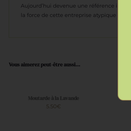
Aujourd’hui devenue une référence il cont
la force de cette entreprise atypique c’est
Vous aimerez peut-être aussi…
AJOUTER
AU
PANIER
/
Moutarde à la Lavande
APERÇU
5.50
€