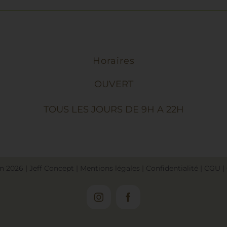
Horaires
OUVERT
TOUS LES JOURS DE 9H A 22H
in
2026
|
Jeff Concept
|
Mentions légales
|
Confidentialité
|
CGU
|
Instagram
Facebook