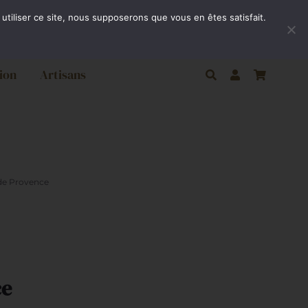
ivraison gratuite par Colissimo à partir de 80€
utiliser ce site, nous supposerons que vous en êtes satisfait.
ion
Artisans
de Provence
ce