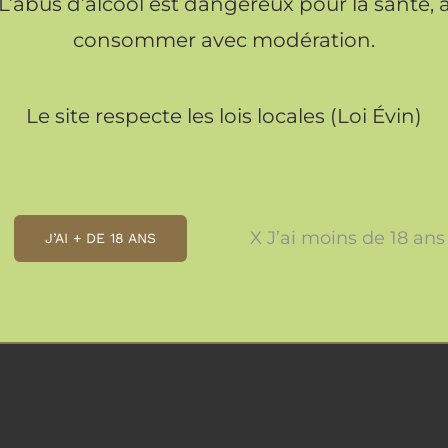
L’abus d’alcool est dangereux pour la santé, 
inue de distribuer ses spécialités incontournables
consommer avec modération.
 avant tout la passion.
Le site respecte les lois locales (Loi Évin)
X J’ai moins de 18 ans
J’AI + DE 18 ANS