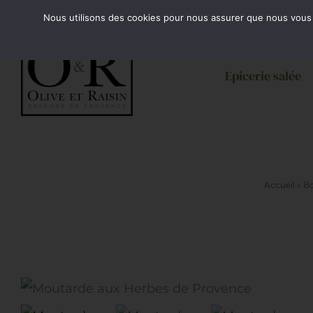
Passer
Minimum de commande 35€. Livraison France enti
Nous utilisons des cookies pour nous assurer que nous vous of
au
contenu
Epicerie salée
Accueil
»
Bo