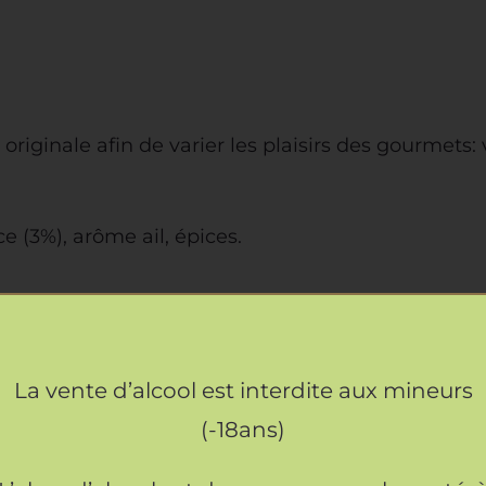
riginale afin de varier les plaisirs des gourmets:
 (3%), arôme ail, épices.
La vente d’alcool est interdite aux mineurs
ron.
(-18ans)
tant reconnu comme faisant partie des meilleurs 