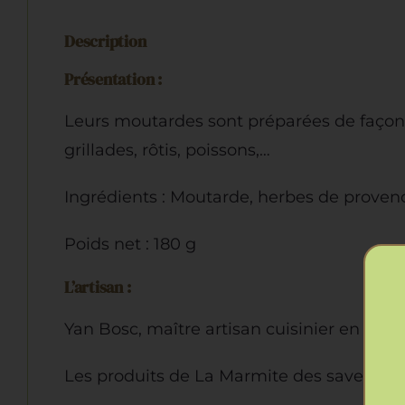
Description
Présentation :
Leurs moutardes sont préparées de façon o
grillades, rôtis, poissons,…
Ingrédients : Moutarde, herbes de provence
Poids net : 180 g
L’artisan :
Yan Bosc, maître artisan cuisinier en Lube
Les produits de La Marmite des saveurs é