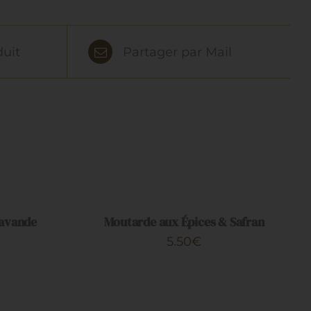
duit
Partager par Mail
AJOUTER
AU
PANIER
/
Lavande
Moutarde aux Épices & Safran
APERÇU
5.50
€