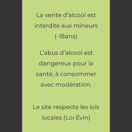
5.50
€
La vente d’alcool est
AJOUTER
interdite aux mineurs
AU
PANIER
(-18ans)
/
DÉTAILS
Moutarde aux Herbes de Provence
L’abus d’alcool est
5.50
€
dangereux pour la
AJOUTER
santé, à consommer
AU
PANIER
avec modération.
/
DÉTAILS
Rillettes au Porc Noir de Bigorre
8.90
€
Le site respecte les lois
locales (Loi Évin)
AJOUTER
AU
PANIER