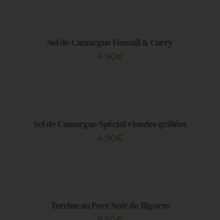
AU
PANIER
/
DÉTAILS
Sel de Camargue Fenouil & Curry
4.90
€
AJOUTER
AU
PANIER
/
DÉTAILS
Sel de Camargue Spécial viandes grillées
4.90
€
AJOUTER
AU
PANIER
/
DÉTAILS
Terrine au Porc Noir de Bigorre
8.90
€