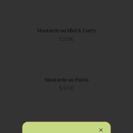
AJOUTER
AU
PANIER
/
DÉTAILS
Moutarde au Miel & Curry
5.50
€
AJOUTER
AU
PANIER
/
DÉTAILS
Moutarde au Pastis
5.50
€
AJOUTER
AU
PANIER
/
DÉTAILS
Moutarde aux Épices & Safran