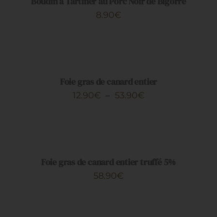
Boudin à Tartiner au Porc Noir de Bigorre
Restauration
8.90
€
Artisans
CHOIX
DES
OPTIONS
CE
/
PRODUIT
DÉTAILS
Foie gras de canard entier
A
Plage
12.90
€
–
53.90
€
PLUSIEURS
de
VARIATIONS.
AJOUTER
LES
prix :
AU
OPTIONS
PANIER
12.90€
PEUVENT
/
ÊTRE
à
DÉTAILS
Foie gras de canard entier truffé 5%
CHOISIES
53.90€
SUR
58.90
€
LA
PAGE
AJOUTER
DU
AU