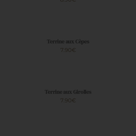
AJOUTER
AU
PANIER
/
DÉTAILS
Terrine aux Cèpes
7.90
€
AJOUTER
AU
PANIER
/
DÉTAILS
Terrine aux Girolles
7.90
€
AJOUTER
AU
PANIER
/