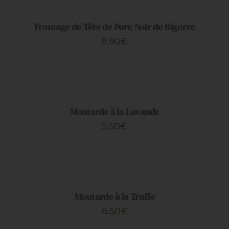
PRODUIT
PANIER
/
DÉTAILS
Fromage de Tête de Porc Noir de Bigorre
8.90
€
AJOUTER
AU
PANIER
/
DÉTAILS
Moutarde à la Lavande
5.50
€
AJOUTER
AU
PANIER
/
DÉTAILS
Moutarde à la Truffe
6.50
€