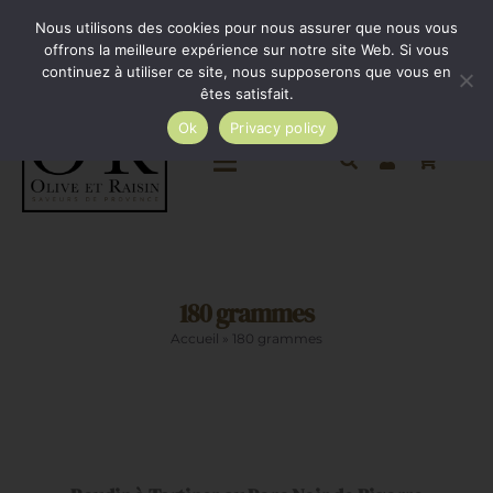
Passer
Minimum de commande 35€. Livraison France entière
Nous utilisons des cookies pour nous assurer que nous vous
par Colissimo au tarif en vigueur à partir de 35€.
au
offrons la meilleure expérience sur notre site Web. Si vous
continuez à utiliser ce site, nous supposerons que vous en
Livraison gratuite par Colissimo à partir de 80€
contenu
êtes satisfait.
Ok
Privacy policy
Toggle
Navigation
Epicerie salée
180 grammes
Epicerie sucrée
Accueil
»
180 grammes
La cave
AJOUTER
AU
Cadeaux
PANIER
/
DÉTAILS