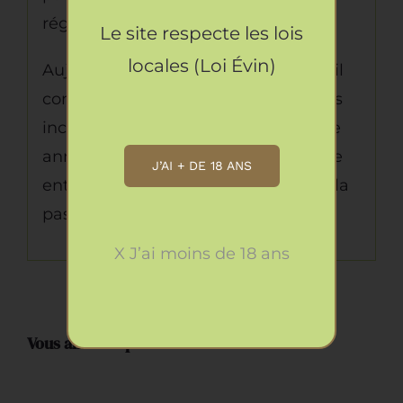
régionaux de la région PACA.
Le site respecte les lois
locales (Loi Évin)
Aujourd’hui devenue une référence il
continue de distribuer ses spécialités
incontournables et d’innover chaque
année car ce qui fait la force de cette
J’AI + DE 18 ANS
entreprise atypique c’est avant tout la
passion.
X J’ai moins de 18 ans
Vous aimerez peut-être aussi…
AJOUTER
AU