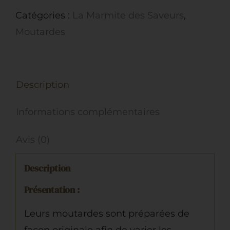
Moutarde
Catégories :
La Marmite des Saveurs
,
au
Moutardes
Pastis
Description
Informations complémentaires
Avis (0)
Description
Présentation :
Leurs moutardes sont préparées de
façon originale afin de varier les