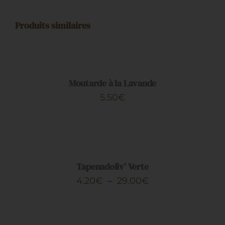
Produits similaires
AJOUTER
AU
PANIER
/
DÉTAILS
Moutarde à la Lavande
5.50
€
CHOIX
DES
OPTIONS
CE
/
PRODUIT
DÉTAILS
Tapenadoliv’ Verte
A
Plage
4.20
€
–
29.00
€
PLUSIEURS
de
VARIATIONS.
AJOUTER
LES
prix :
AU
OPTIONS