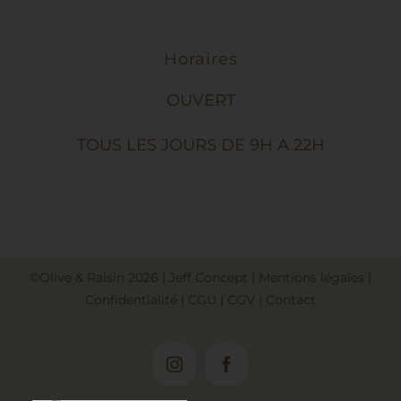
PAGE
DU
PRODUIT
Horaires
OUVERT
TOUS LES JOURS DE 9H A 22H
©Olive & Raisin
2026
|
Jeff Concept
|
Mentions légales
|
Confidentialité
|
CGU
|
CGV
|
Contact
Instagram
Facebook