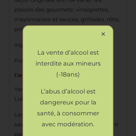
plaisirs des gourmets: vinaigrettes,
mayonnaises et sauces, grillades, rôtis,
poissons,…
Ingrédients: Moutarde, pastis (5%).
La vente d’alcool est
Poids net : 180 g
interdite aux mineurs
(-18ans)
L’artisan :
Yan Bosc, maître artisan cuisinier en
L’abus d’alcool est
Luberon.
dangereux pour la
santé, à consommer
Les produits de La Marmite des
avec modération.
saveurs étant reconnu comme faisant
partie des meilleurs produits