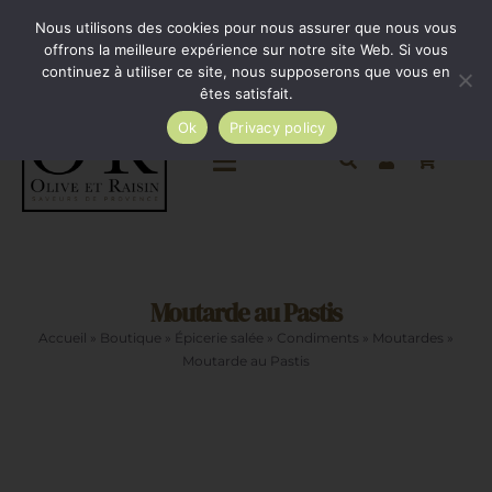
Passer
Minimum de commande 35€. Livraison France entière
Nous utilisons des cookies pour nous assurer que nous vous
par Colissimo au tarif en vigueur à partir de 35€.
au
offrons la meilleure expérience sur notre site Web. Si vous
continuez à utiliser ce site, nous supposerons que vous en
Livraison gratuite par Colissimo à partir de 80€
contenu
êtes satisfait.
Ok
Privacy policy
Toggle
Navigation
Epicerie salée
Moutarde au Pastis
Epicerie sucrée
Accueil
»
Boutique
»
Épicerie salée
»
Condiments
»
Moutardes
»
Moutarde au Pastis
La cave
Cadeaux