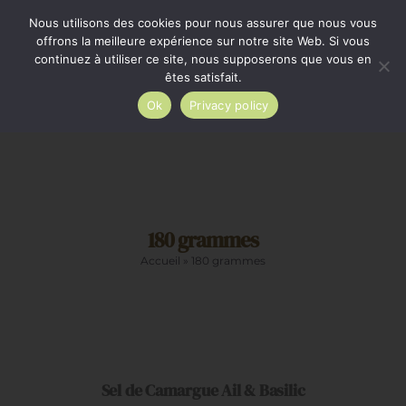
Passer
Minimum de commande 35€. Livraison France entière
Nous utilisons des cookies pour nous assurer que nous vous
par Colissimo au tarif en vigueur à partir de 35€.
au
offrons la meilleure expérience sur notre site Web. Si vous
continuez à utiliser ce site, nous supposerons que vous en
Livraison gratuite par Colissimo à partir de 80€
contenu
êtes satisfait.
Ok
Privacy policy
Toggle
Navigation
Epicerie salée
180 grammes
Epicerie sucrée
Accueil
»
180 grammes
La cave
AJOUTER
AU
Cadeaux
PANIER
/
DÉTAILS
Sel de Camargue Ail & Basilic
Restauration