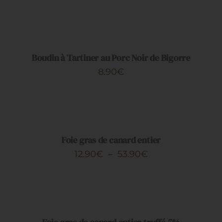
AJOUTER
AU
PANIER
/
DÉTAILS
Boudin à Tartiner au Porc Noir de Bigorre
8.90
€
CHOIX
DES
OPTIONS
CE
/
PRODUIT
DÉTAILS
Foie gras de canard entier
A
Plage
12.90
€
–
53.90
€
PLUSIEURS
de
VARIATIONS.
AJOUTER
LES
prix :
AU
OPTIONS
PANIER
12.90€
PEUVENT
/
ÊTRE
à
DÉTAILS