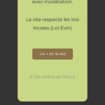
avec modération.
DÉTAILS
Terrine aux Cèpes
7.90
€
Le site respecte les lois
AJOUTER
AU
locales (Loi Évin)
PANIER
/
DÉTAILS
Terrine aux Girolles
7.90
€
J’AI + DE 18 ANS
AJOUTER
AU
PANIER
/
X J’ai moins de 18 ans
DÉTAILS
Terrine de Campagne
7.90
€
AJOUTER
AU