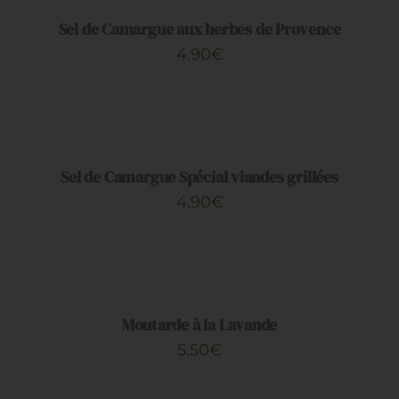
/
DÉTAILS
Sel de Camargue aux herbes de Provence
4.90
€
AJOUTER
AU
PANIER
/
DÉTAILS
Sel de Camargue Spécial viandes grillées
4.90
€
AJOUTER
AU
PANIER
/
DÉTAILS
Moutarde à la Lavande
5.50
€
AJOUTER