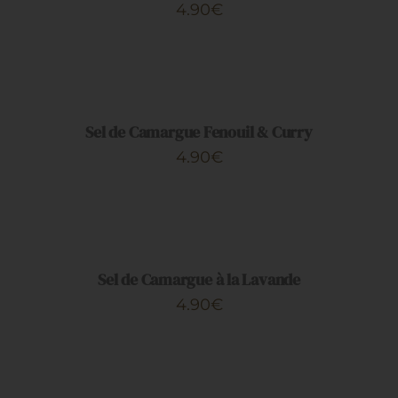
4.90
€
Artisans
AJOUTER
AU
PANIER
/
DÉTAILS
Sel de Camargue Fenouil & Curry
4.90
€
AJOUTER
AU
PANIER
/
DÉTAILS
Sel de Camargue à la Lavande
4.90
€
AJOUTER
AU
PANIER