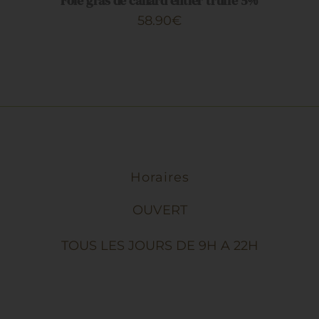
Foie gras de canard entier truffé 5%
CHOISIES
53.90€
SUR
58.90
€
LA
PAGE
DU
PRODUIT
Horaires
OUVERT
TOUS LES JOURS DE 9H A 22H