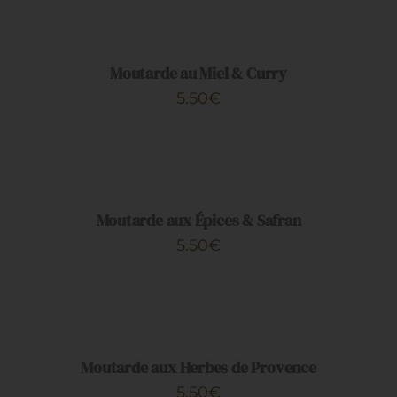
AU
PANIER
/
DÉTAILS
Moutarde au Miel & Curry
5.50
€
AJOUTER
AU
PANIER
/
DÉTAILS
Moutarde aux Épices & Safran
5.50
€
AJOUTER
AU
PANIER
/
DÉTAILS
Moutarde aux Herbes de Provence
5.50
€