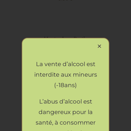
AJOUTER
AU
PANIER
/
DÉTAILS
Moutarde au Pastis
5.50
€
AJOUTER
La vente d’alcool est
AU
interdite aux mineurs
PANIER
/
(-18ans)
DÉTAILS
Moutarde à la Truffe
6.50
€
L’abus d’alcool est
AJOUTER
dangereux pour la
AU
santé, à consommer
PANIER
/