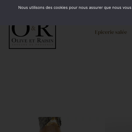
Passer
Minimum de commande 35€. Livraison France enti
Nous utilisons des cookies pour nous assurer que nous vous of
au
contenu
Epicerie salée