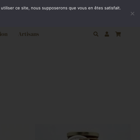
ivraison gratuite par Colissimo à partir de 80€
utiliser ce site, nous supposerons que vous en êtes satisfait.
ion
Artisans