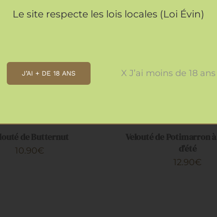
Le site respecte les lois locales (Loi Évin)
 AU PANIER
/
APERÇU
AJOUTER AU PANIER
/
X J’ai moins de 18 ans
J’AI + DE 18 ANS
louté de Butternut
Velouté de Potimarron à 
d’été
10.90
€
12.90
€