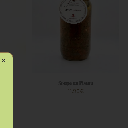
APERÇU
AJOUTER AU PANIER
/
APERÇU
ivron
Soupe au Pistou
11.90
€
à