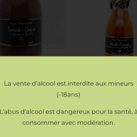
 AU PANIER
/
APERÇU
AJOUTER AU PANIER
/
La vente d’alcool est interdite aux mineurs
o Tomate cerise Basilic
Gaspacho Tomate Po
(-18ans)
14.90
€
14.90
€
L’abus d’alcool est dangereux pour la santé, 
consommer avec modération.