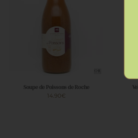
AJOUTER AU PANIER
/
APERÇU
AJOUTER
Soupe de Poissons de Roche
Ve
14.90
€