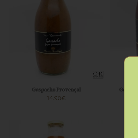
AJOUTER AU PANIER
/
APERÇU
AJOUTER
Gaspacho Provençal
Gaspach
14.90
€