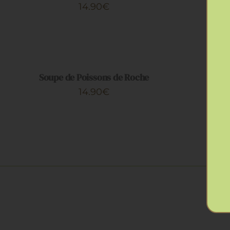
14.90
€
AJOUTER
AJOUTER
AU
AU
PANIER
PANIER
/
/
Soupe de Poissons de Roche
Ve
APERÇU
APERÇU
14.90
€