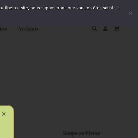
ivraison gratuite par Colissimo à partir de 80€
utiliser ce site, nous supposerons que vous en êtes satisfait.
ion
Artisans
AJOUTER
AU
PANIER
/
ivron
Soupe au Pistou
APERÇU