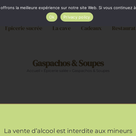
ère par Colissimo au tarif en vigueur à partir de 35€. L
frons la meilleure expérience sur notre site Web. Si vous continuez à 
Ok
Privacy policy
Epicerie sucrée
La cave
Cadeaux
Restaurat
Gaspachos & Soupes
Accueil
»
Épicerie salée
»
Gaspachos & Soupes
AJOUTER
AU
PANIER
/
La vente d’alcool est interdite aux mineurs
o Tomate cerise Basilic
Gaspacho Tomate Po
APERÇU