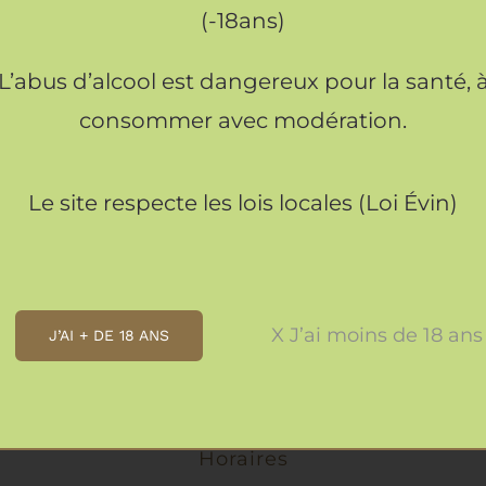
14.90
€
14.90
€
(-18ans)
AJOUTER
L’abus d’alcool est dangereux pour la santé, 
AU
PANIER
consommer avec modération.
/
louté de Butternut
Velouté de Potimarron à 
APERÇU
d’été
10.90
€
Le site respecte les lois locales (Loi Évin)
12.90
€
X J’ai moins de 18 ans
J’AI + DE 18 ANS
Horaires