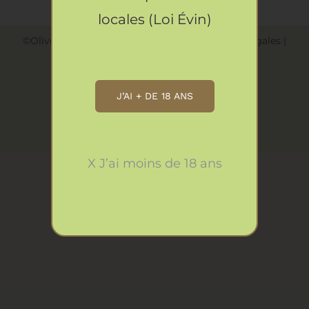
locales (Loi Évin)
©Olive & Raisin
2026
|
Jeff Concept
|
Mentions légales
|
Confidentialité
|
CGU
|
CGV
|
Contact
J’AI + DE 18 ANS
Instagram
Facebook
X J’ai moins de 18 ans