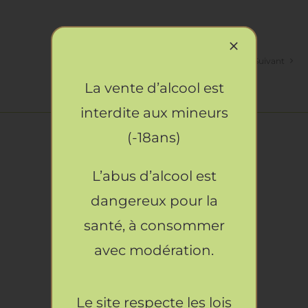
1
2
Suivant
La vente d’alcool est
interdite aux mineurs
(-18ans)
L’abus d’alcool est
Horaires
dangereux pour la
OUVERT
santé, à consommer
TOUS LES JOURS DE 9H A 22H
avec modération.
Le site respecte les lois