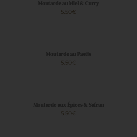
DÉTAILS
Moutarde au Miel & Curry
5.50
€
AJOUTER
AU
PANIER
/
DÉTAILS
Moutarde au Pastis
5.50
€
AJOUTER
AU
PANIER
/
DÉTAILS
Moutarde aux Épices & Safran
5.50
€
AJOUTER
AU