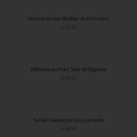
PANIER
/
DÉTAILS
Moutarde aux Herbes de Provence
5.50
€
AJOUTER
AU
PANIER
/
DÉTAILS
Rillettes au Porc Noir de Bigorre
8.90
€
AJOUTER
AU
PANIER
/
DÉTAILS
Sel de Camargue à la Lavande
4.90
€