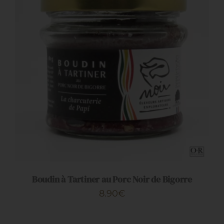
Restauration
Artisans
AJOUTER AU PANIER
/
DÉTAILS
Boudin à Tartiner au Porc Noir de Bigorre
8.90
€
CHOIX