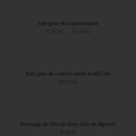
DES
OPTIONS
CE
/
PRODUIT
DÉTAILS
Foie gras de canard entier
A
Plage
12.90
€
–
53.90
€
PLUSIEURS
de
VARIATIONS.
AJOUTER
LES
prix :
AU
OPTIONS
PANIER
12.90€
PEUVENT
/
ÊTRE
à
DÉTAILS
Foie gras de canard entier truffé 5%
CHOISIES
53.90€
SUR
58.90
€
LA
PAGE
AJOUTER
DU
AU
PRODUIT
PANIER
/
DÉTAILS
Fromage de Tête de Porc Noir de Bigorre
8.90
€