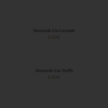
AJOUTER
AU
PANIER
/
DÉTAILS
Moutarde à la Lavande
5.50
€
AJOUTER
AU
PANIER
/
DÉTAILS
Moutarde à la Truffe
6.50
€
AJOUTER
AU
PANIER
/