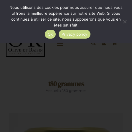
Passer
Minimum de commande 35€. Livraison France entière
Nous utilisons des cookies pour nous assurer que nous vous
par Colissimo au tarif en vigueur à partir de 35€.
au
offrons la meilleure expérience sur notre site Web. Si vous
continuez à utiliser ce site, nous supposerons que vous en
Livraison gratuite par Colissimo à partir de 80€
contenu
êtes satisfait.
Ok
Privacy policy
Toggle
Navigation
Epicerie salée
180 grammes
Epicerie sucrée
Accueil
»
180 grammes
La cave
Cadeaux