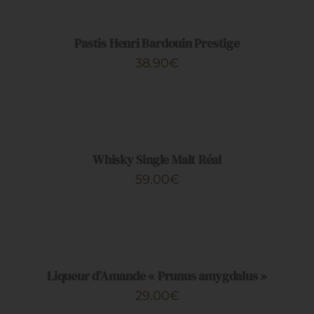
PANIER
/
DÉTAILS
Pastis Henri Bardouin Prestige
38.90
€
AJOUTER
AU
PANIER
/
DÉTAILS
Whisky Single Malt Réal
59.00
€
AJOUTER
AU
PANIER
/
DÉTAILS
Liqueur d’Amande « Prunus amygdalus »
29.00
€