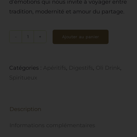
d’émotions qui nous invite à voyager entre
tradition, modernité et amour du partage.
Ajouter au panier
quantité
de
Oli
Catégories :
Apéritifs
,
Digestifs
,
Oli Drink
,
Drink,
Spiritueux
Boisson
spiritueuse
à
Description
l'olive
Informations complémentaires