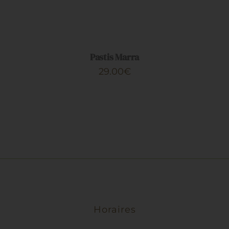
AJOUTER
AU
PANIER
/
DÉTAILS
Pastis Marra
29.00
€
Horaires