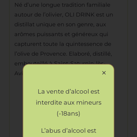
Né d’une longue tradition familiale
autour de l’olivier, OLI DRINK est un
distillat unique en son genre, aux
arômes puissants et généreux qui
capturent toute la quintessence de
l’olive de Provence. Elaboré, distillé,
embouteillé à Saint-Saturnin-lès-
Avignon.
La vente d’alcool est
L’abus d’alcool est
interdite aux mineurs
dangereux pour la santé.
(-18ans)
A consommer avec
modération. La
L’abus d’alcool est