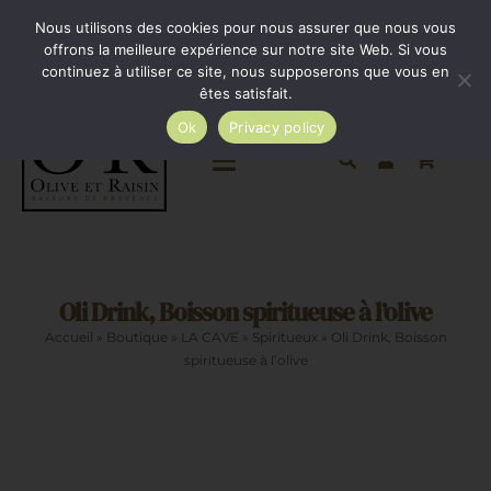
Passer
Minimum de commande 35€. Livraison France entière
Nous utilisons des cookies pour nous assurer que nous vous
par Colissimo au tarif en vigueur à partir de 35€.
au
offrons la meilleure expérience sur notre site Web. Si vous
continuez à utiliser ce site, nous supposerons que vous en
Livraison gratuite par Colissimo à partir de 80€
contenu
êtes satisfait.
Ok
Privacy policy
Toggle
Navigation
Epicerie salée
Oli Drink, Boisson spiritueuse à l’olive
Epicerie sucrée
Accueil
»
Boutique
»
LA CAVE
»
Spiritueux
»
Oli Drink, Boisson
spiritueuse à l’olive
La cave
Cadeaux