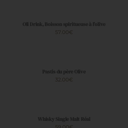
AU
PANIER
/
DÉTAILS
Oli Drink, Boisson spiritueuse à l’olive
57.00
€
AJOUTER
AU
PANIER
/
DÉTAILS
Pastis du père Olive
32.00
€
AJOUTER
AU
PANIER
/
DÉTAILS
Whisky Single Malt Réal
59.00
€