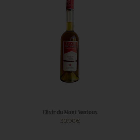
Restauration
Artisans
AJOUTER AU PANIER
/
DÉTAILS
Elixir du Mont Ventoux
30.90
€
CHOIX