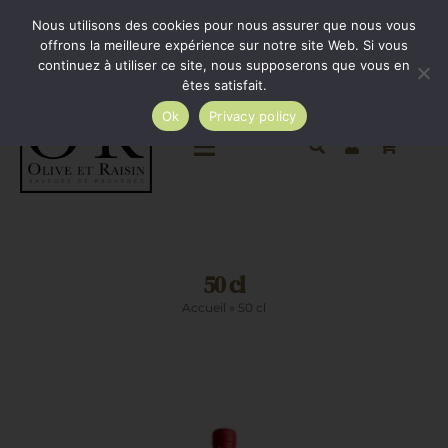
Passer
Minimum de commande 35€. Livraison France entière
Nous utilisons des cookies pour nous assurer que nous vous
par Colissimo au tarif en vigueur à partir de 35€.
au
offrons la meilleure expérience sur notre site Web. Si vous
continuez à utiliser ce site, nous supposerons que vous en
Livraison gratuite par Colissimo à partir de 80€
contenu
êtes satisfait.
Ok
Privacy policy
Toggle
Navigation
Epicerie salée
50 cl
Epicerie sucrée
Accueil
»
50 cl
La cave
Cadeaux