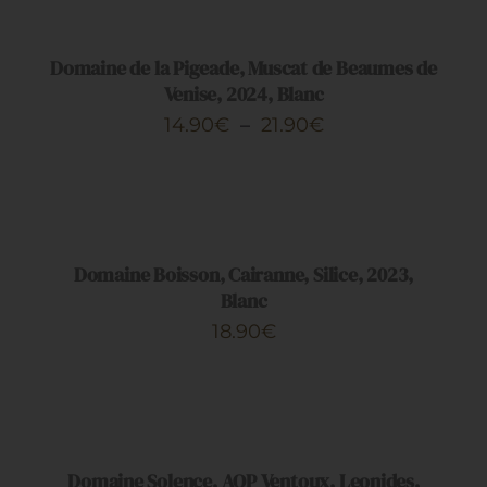
Restauration
OPTIONS
CE
/
PRODUIT
DÉTAILS
Artisans
Domaine de la Pigeade, Muscat de Beaumes de
A
Venise, 2024, Blanc
PLUSIEURS
Plage
14.90
€
–
21.90
€
VARIATIONS.
de
LES
AJOUTER
OPTIONS
prix :
AU
PEUVENT
PANIER
14.90€
ÊTRE
/
CHOISIES
à
DÉTAILS
Domaine Boisson, Cairanne, Silice, 2023,
SUR
21.90€
Blanc
LA
PAGE
18.90
€
DU
PRODUIT
AJOUTER
AU
PANIER
/
DÉTAILS
Domaine Solence, AOP Ventoux, Leonides,