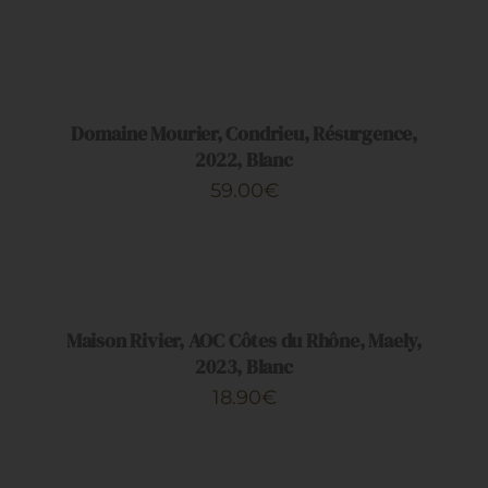
AJOUTER
AU
PANIER
/
DÉTAILS
Domaine Mourier, Condrieu, Résurgence,
2022, Blanc
59.00
€
AJOUTER
AU
PANIER
/
DÉTAILS
Maison Rivier, AOC Côtes du Rhône, Maely,
2023, Blanc
18.90
€