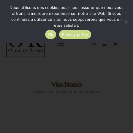
Passer
Minimum de commande 35€. Livraison France entière
Nous utilisons des cookies pour nous assurer que nous vous
par Colissimo au tarif en vigueur à partir de 35€.
au
offrons la meilleure expérience sur notre site Web. Si vous
continuez à utiliser ce site, nous supposerons que vous en
Livraison gratuite par Colissimo à partir de 80€
contenu
êtes satisfait.
Ok
Privacy policy
Toggle
Navigation
Epicerie salée
Vins blancs
Epicerie sucrée
Accueil
»
LA CAVE
»
Vins
»
Vins blancs
La cave
Cadeaux
CHOIX
DES