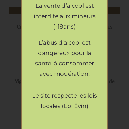
La vente d’alcool est
Rupture de stock 🔽
DÉTAILS
interdite aux mineurs
(-18ans)
Cave de Lumières, AOP Ventoux, Aubépine,
2024, Blanc
8.90
€
L’abus d’alcool est
dangereux pour la
AJOUTER
AU
santé, à consommer
PANIER
avec modération.
/
DÉTAILS
Vignobles Chasson, IGP Vaucluse, Querelle de
Famille, 2024, Blanc
Le site respecte les lois
18.90
€
locales (Loi Évin)
CHOIX
DES
OPTIONS
CE