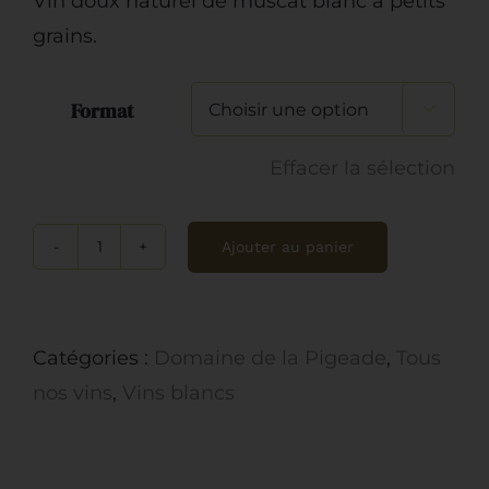
Vin doux naturel de muscat blanc à petits
14.90€
grains.
à
21.90€
Format

Effacer la sélection
Ajouter au panier
quantité
de
Domaine
Catégories :
Domaine de la Pigeade
,
Tous
de
nos vins
,
Vins blancs
la
Pigeade,
Muscat