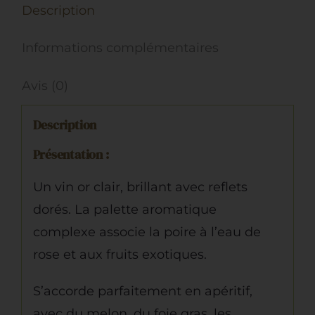
Description
de
Beaumes
Informations complémentaires
de
Venise,
Avis (0)
2024,
Description
Blanc
Présentation :
Un vin or clair, brillant avec reflets
dorés. La palette aromatique
complexe associe la poire à l’eau de
rose et aux fruits exotiques.
S’accorde parfaitement en apéritif,
avec du melon, du foie gras, les