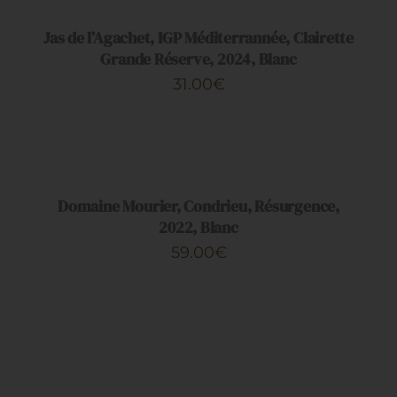
/
DÉTAILS
Jas de l’Agachet, IGP Méditerrannée, Clairette
Grande Réserve, 2024, Blanc
31.00
€
AJOUTER
AU
PANIER
/
DÉTAILS
Domaine Mourier, Condrieu, Résurgence,
2022, Blanc
59.00
€