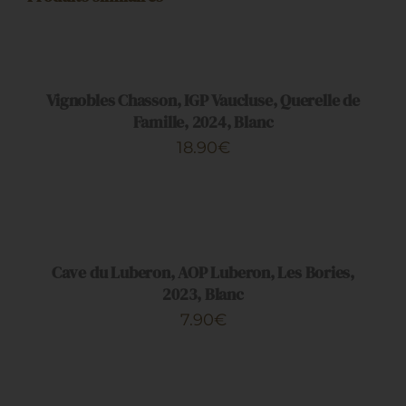
AJOUTER
AU
PANIER
/
DÉTAILS
Vignobles Chasson, IGP Vaucluse, Querelle de
Famille, 2024, Blanc
18.90
€
AJOUTER
AU
PANIER
/
DÉTAILS
Cave du Luberon, AOP Luberon, Les Bories,
2023, Blanc
7.90
€
AJOUTER
AU
PANIER