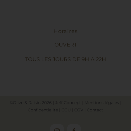
Horaires
OUVERT
TOUS LES JOURS DE 9H A 22H
©Olive & Raisin
2026
|
Jeff Concept
|
Mentions légales
|
Confidentialité
|
CGU
|
CGV
|
Contact