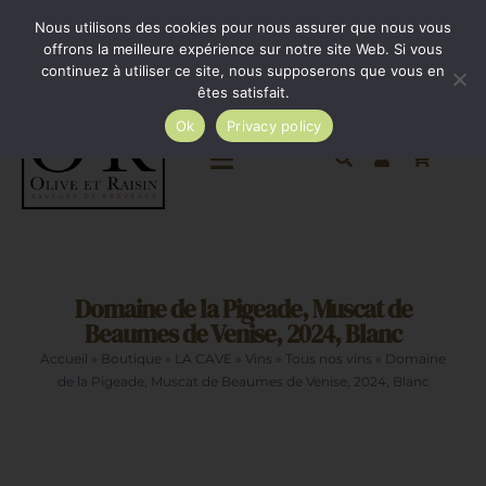
Passer
Minimum de commande 35€. Livraison France entière
Nous utilisons des cookies pour nous assurer que nous vous
par Colissimo au tarif en vigueur à partir de 35€.
au
offrons la meilleure expérience sur notre site Web. Si vous
continuez à utiliser ce site, nous supposerons que vous en
Livraison gratuite par Colissimo à partir de 80€
contenu
êtes satisfait.
Ok
Privacy policy
Toggle
Navigation
Epicerie salée
Domaine de la Pigeade, Muscat de
Epicerie sucrée
Beaumes de Venise, 2024, Blanc
Accueil
»
Boutique
»
LA CAVE
»
Vins
»
Tous nos vins
»
Domaine
La cave
de la Pigeade, Muscat de Beaumes de Venise, 2024, Blanc
Cadeaux