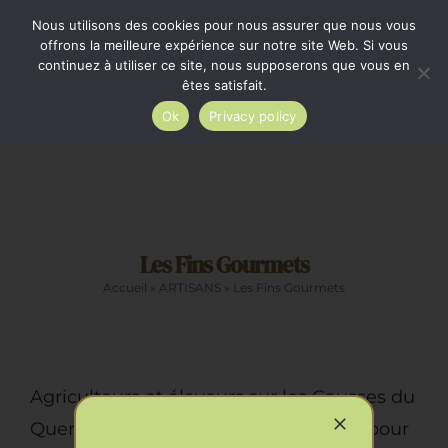
Passer
Minimum de commande 35€. Livraison France entière
Nous utilisons des cookies pour nous assurer que nous vous
par Colissimo au tarif en vigueur à partir de 35€.
au
offrons la meilleure expérience sur notre site Web. Si vous
continuez à utiliser ce site, nous supposerons que vous en
Livraison gratuite par Colissimo à partir de 80€
contenu
êtes satisfait.
Ok
Privacy policy
Toggle
Navigation
Epicerie salée
Les Fins Gourmets
Epicerie sucrée
Accueil
»
ARTISANS
»
Les Fins Gourmets
La cave
Cadeaux
Agriculteurs et éleveurs sur les Causses du
Quercy, ils se sont regroupés en 1990 pour
Restauration