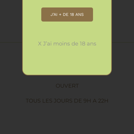
53.90€
SUR
58.90
€
LA
J’AI + DE 18 ANS
PAGE
DU
PRODUIT
X J’ai moins de 18 ans
Horaires
OUVERT
TOUS LES JOURS DE 9H A 22H