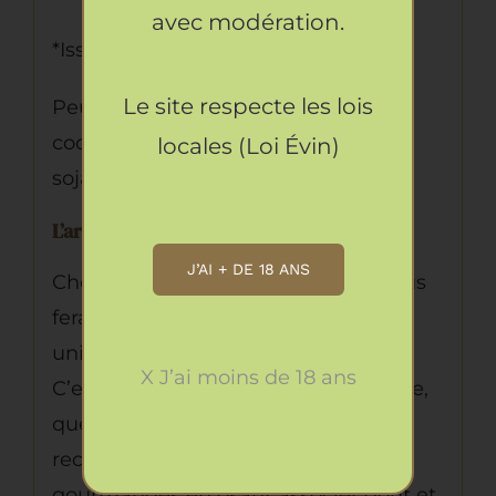
avec modération.
*Issu de l‘agriculture biologique
Le site respecte les lois
Peut contenir des traces de fruits à
coques, arachides, lait, oeufs, gluten,
locales (Loi Évin)
soja et sulfites.
L’artisan :
J’AI + DE 18 ANS
Choisir un thé Maison Bourgeon vous
fera découvrir un panel de saveurs
uniques, originales et gourmandes.
X J’ai moins de 18 ans
C’est en famille, à Salon-de-Provence,
que Maison Bourgeon crée ses
recettes de thés et infusions
gourmandes en osant associer goût et