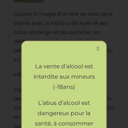
Présentation :
Goûtez la magie d’un thé de noel sans
théine avec le rooibos de Noël et ses
notes d’orange et de cannelle. Un
délice avec ses clous de girofle et
pétales de rose, à boire jusqu’à minuit,
en guettant le père Noël.
La vente d’alcool est
Infusion : 7-10 min à 90°C
interdite aux mineurs
(-18ans)
Ingrédients : Rooibos naturel*,
pomme*, bâtons de cannelle*, écorces
L’abus d’alcool est
d’orange*, arôme naturel d’orange, clou
dangereux pour la
de girofle*, arôme naturel,
santé, à consommer
cardamome*, pétales de rose*.