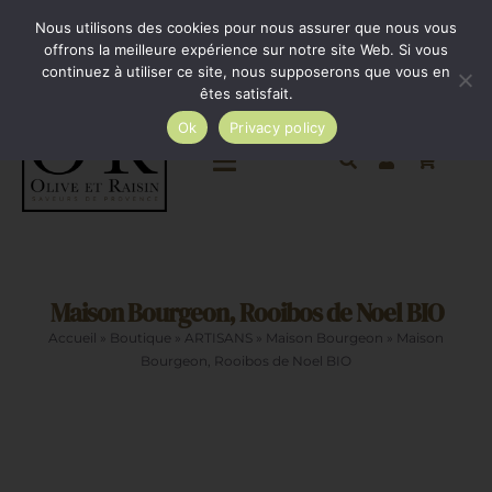
Passer
Minimum de commande 35€. Livraison France entière
Nous utilisons des cookies pour nous assurer que nous vous
par Colissimo au tarif en vigueur à partir de 35€.
au
offrons la meilleure expérience sur notre site Web. Si vous
continuez à utiliser ce site, nous supposerons que vous en
Livraison gratuite par Colissimo à partir de 80€
contenu
êtes satisfait.
Ok
Privacy policy
Toggle
Navigation
Epicerie salée
Maison Bourgeon, Rooibos de Noel BIO
Epicerie sucrée
Accueil
»
Boutique
»
ARTISANS
»
Maison Bourgeon
»
Maison
Bourgeon, Rooibos de Noel BIO
La cave
Cadeaux