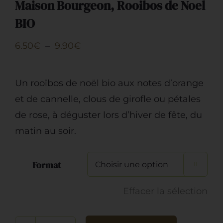
Maison Bourgeon, Rooibos de Noel
BIO
Plage
6.50
€
–
9.90
€
de
prix :
Un rooïbos de noël bio aux notes d’orange
6.50€
et de cannelle, clous de girofle ou pétales
à
de rose, à déguster lors d’hiver de fête, du
9.90€
matin au soir.
Format

Effacer la sélection