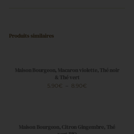
Produits similaires
CHOIX
DES
OPTIONS
CE
/
PRODUIT
DÉTAILS
Maison Bourgeon, Macaron violette, Thé noir
A
& Thé vert
PLUSIEURS
Plage
5.90
€
–
8.90
€
VARIATIONS.
de
LES
CHOIX
OPTIONS
prix :
DES
PEUVENT
OPTIONS
5.90€
ÊTRE
CE
/
CHOISIES
à
PRODUIT
DÉTAILS
Maison Bourgeon, Citron Gingembre, Thé
SUR
A
8.90€