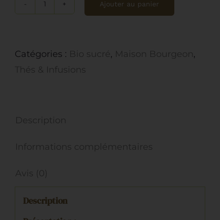
Ajouter au panier
quantité
de
Maison
Catégories :
Bio sucré
,
Maison Bourgeon
,
Bourgeon,
Thés & Infusions
Rooibos
de
Noel
Description
BIO
Informations complémentaires
Avis (0)
Description