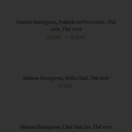
DES
OPTIONS
CE
Artisans
/
PRODUIT
DÉTAILS
Maison Bourgeon, Ballade en Provence, Thé
A
noir, Thé vert
PLUSIEURS
Plage
5.90
€
–
8.90
€
VARIATIONS.
de
LES
AJOUTER
OPTIONS
prix :
AU
PEUVENT
PANIER
5.90€
ÊTRE
/
CHOISIES
à
DÉTAILS
Maison Bourgeon, Bella Chai, Thé noir
SUR
8.90€
LA
9.10
€
PAGE
DU
CHOIX
PRODUIT
DES
OPTIONS
CE
/
PRODUIT
DÉTAILS
Maison Bourgeon, Chai Matcha, Thé vert