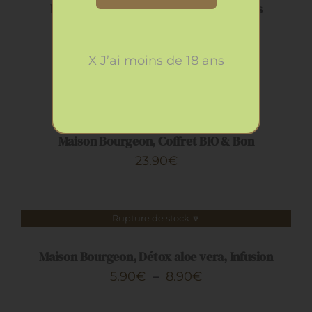
Maison Bourgeon, Coffret Bien dans ses
baskets
20.90
€
X J’ai moins de 18 ans
AJOUTER
AU
PANIER
/
DÉTAILS
Maison Bourgeon, Coffret BIO & Bon
23.90
€
Rupture de stock 🔽
DÉTAILS
Maison Bourgeon, Détox aloe vera, Infusion
Plage
5.90
€
–
8.90
€
de
CHOIX