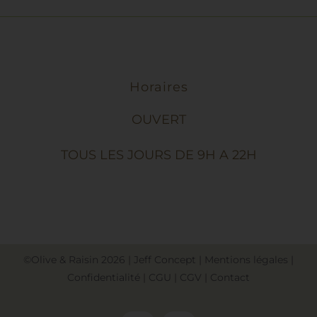
LA
PAGE
DU
PRODUIT
Horaires
OUVERT
TOUS LES JOURS DE 9H A 22H
©Olive & Raisin
2026
|
Jeff Concept
|
Mentions légales
|
Confidentialité
|
CGU
|
CGV
|
Contact