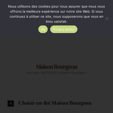
Passer
Minimum de commande 35€. Livraison France entière
Nous utilisons des cookies pour nous assurer que nous vous
par Colissimo au tarif en vigueur à partir de 35€.
au
offrons la meilleure expérience sur notre site Web. Si vous
continuez à utiliser ce site, nous supposerons que vous en
Livraison gratuite par Colissimo à partir de 80€
contenu
êtes satisfait.
Ok
Privacy policy
Toggle
Navigation
Epicerie salée
Maison Bourgeon
Epicerie sucrée
Accueil
»
ARTISANS
»
Maison Bourgeon
La cave
Cadeaux
Choisir un thé Maison Bourgeon
CHOIX
Restauration