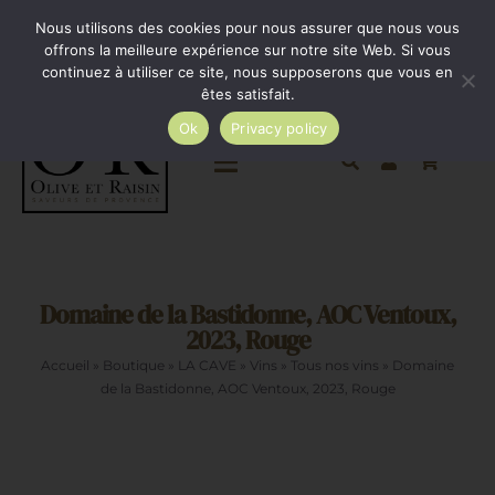
Passer
Minimum de commande 35€. Livraison France entière
Nous utilisons des cookies pour nous assurer que nous vous
par Colissimo au tarif en vigueur à partir de 35€.
au
offrons la meilleure expérience sur notre site Web. Si vous
continuez à utiliser ce site, nous supposerons que vous en
Livraison gratuite par Colissimo à partir de 80€
contenu
êtes satisfait.
Ok
Privacy policy
Toggle
Navigation
Epicerie salée
Domaine de la Bastidonne, AOC Ventoux,
Epicerie sucrée
2023, Rouge
Accueil
»
Boutique
»
LA CAVE
»
Vins
»
Tous nos vins
»
Domaine
La cave
de la Bastidonne, AOC Ventoux, 2023, Rouge
Cadeaux