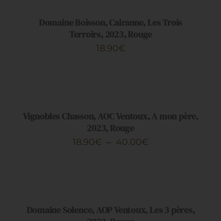
/
DÉTAILS
Domaine Boisson, Cairanne, Les Trois
Terroirs, 2023, Rouge
18.90
€
CHOIX
DES
OPTIONS
CE
/
PRODUIT
DÉTAILS
Vignobles Chasson, AOC Ventoux, A mon père,
A
2023, Rouge
PLUSIEURS
Plage
18.90
€
–
40.00
€
VARIATIONS.
de
LES
AJOUTER
OPTIONS
prix :
AU
PEUVENT
PANIER
18.90€
ÊTRE
/
CHOISIES
à
DÉTAILS
Domaine Solence, AOP Ventoux, Les 3 pères,
SUR
40.00€