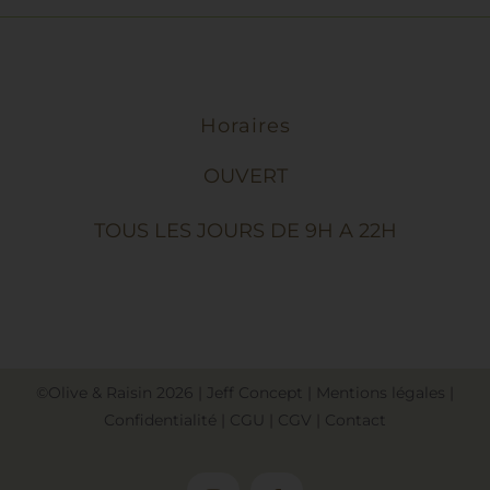
Horaires
OUVERT
TOUS LES JOURS DE 9H A 22H
©Olive & Raisin
2026
|
Jeff Concept
|
Mentions légales
|
Confidentialité
|
CGU
|
CGV
|
Contact