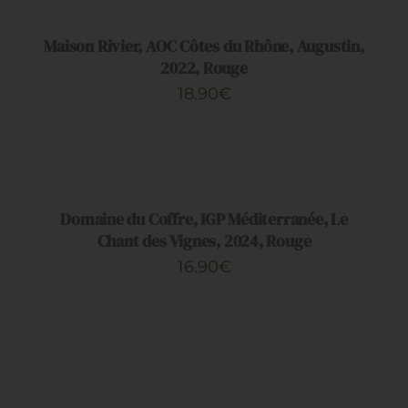
PANIER
/
DÉTAILS
Maison Rivier, AOC Côtes du Rhône, Augustin,
2022, Rouge
18.90
€
AJOUTER
AU
PANIER
/
DÉTAILS
Domaine du Coffre, IGP Méditerranée, Le
Chant des Vignes, 2024, Rouge
16.90
€