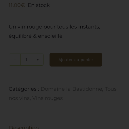
11.00
€
En stock
Un vin rouge pour tous les instants,
équilibré & ensoleillé.
Ajouter au panier
quantité
de
Domaine
Catégories :
Domaine la Bastidonne
,
Tous
de
nos vins
,
Vins rouges
la
Bastidonne,
AOC
Description
Ventoux,