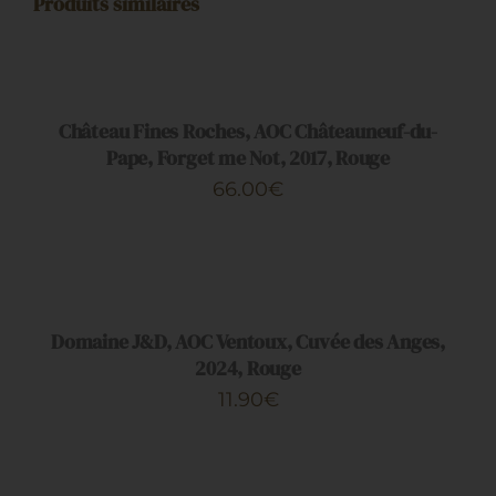
Produits similaires
AJOUTER
AU
PANIER
/
DÉTAILS
Château Fines Roches, AOC Châteauneuf-du-
Pape, Forget me Not, 2017, Rouge
66.00
€
AJOUTER
AU
PANIER
/
DÉTAILS
Domaine J&D, AOC Ventoux, Cuvée des Anges,
2024, Rouge
11.90
€
AJOUTER
AU