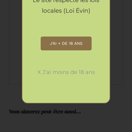
consommation de
locales (Loi Évin)
boissons alcoolisées
pendant la grossesse,
même en faible quantité,
peut avoir des
J’AI + DE 18 ANS
conséquences graves
pour la santé de l’enfant.
X J’ai moins de 18 ans
Vous aimerez peut-être aussi…
AJOUTER
AU
PANIER