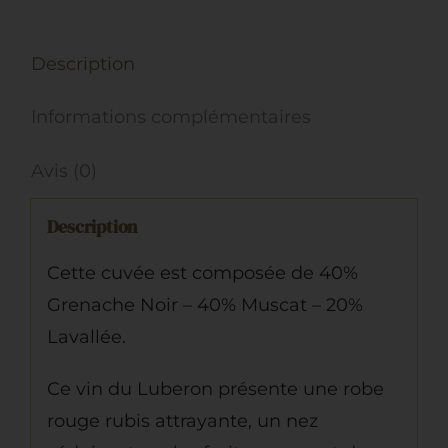
IGP
Méditerranée,
Description
Le
Chant
Informations complémentaires
des
Vignes,
Avis (0)
2024,
Description
Rouge
Cette cuvée est composée de 40%
Grenache Noir – 40% Muscat – 20%
Lavallée.
Ce vin du Luberon présente une robe
rouge rubis attrayante, un nez