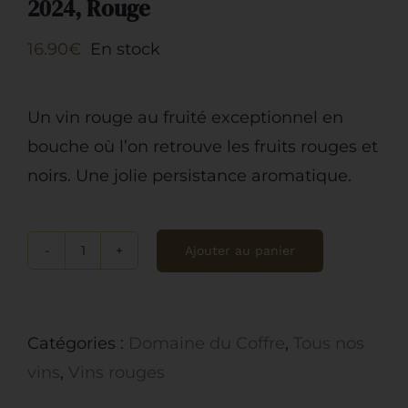
2024, Rouge
16.90
€
En stock
Un vin rouge au fruité exceptionnel en
bouche où l’on retrouve les fruits rouges et
noirs. Une jolie persistance aromatique.
Ajouter au panier
quantité
de
Domaine
Catégories :
Domaine du Coffre
,
Tous nos
du
vins
,
Vins rouges
Coffre,