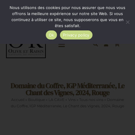
Passer
Minimum de commande 35€. Livraison France entière
Nous utilisons des cookies pour nous assurer que nous vous
par Colissimo au tarif en vigueur à partir de 35€.
au
offrons la meilleure expérience sur notre site Web. Si vous
continuez à utiliser ce site, nous supposerons que vous en
Livraison gratuite par Colissimo à partir de 80€
contenu
êtes satisfait.
Ok
Privacy policy
Toggle
Navigation
Epicerie salée
Domaine du Coffre, IGP Méditerranée, Le
Epicerie sucrée
Chant des Vignes, 2024, Rouge
Accueil
»
Boutique
»
LA CAVE
»
Vins
»
Tous nos vins
»
Domaine
La cave
du Coffre, IGP Méditerranée, Le Chant des Vignes, 2024, Rouge
Cadeaux