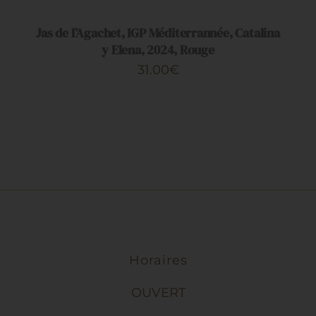
PANIER
/
DÉTAILS
Jas de l’Agachet, IGP Méditerrannée, Catalina
y Elena, 2024, Rouge
31.00
€
Horaires
OUVERT