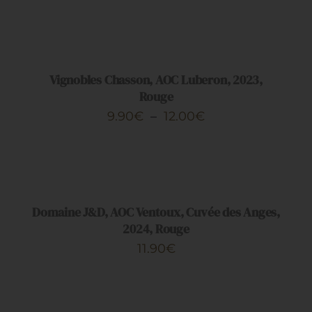
CHOIX
DES
OPTIONS
CE
/
PRODUIT
DÉTAILS
Vignobles Chasson, AOC Luberon, 2023,
A
Rouge
PLUSIEURS
Plage
9.90
€
–
12.00
€
VARIATIONS.
de
LES
AJOUTER
OPTIONS
prix :
AU
PEUVENT
PANIER
9.90€
ÊTRE
/
CHOISIES
à
DÉTAILS
Domaine J&D, AOC Ventoux, Cuvée des Anges,
SUR
12.00€
2024, Rouge
LA
PAGE
11.90
€
DU
PRODUIT
AJOUTER
AU