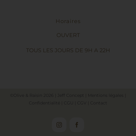
Horaires
OUVERT
TOUS LES JOURS DE 9H A 22H
©Olive & Raisin
2026
|
Jeff Concept
|
Mentions légales
|
Confidentialité
|
CGU
|
CGV
|
Contact
Instagram
Facebook