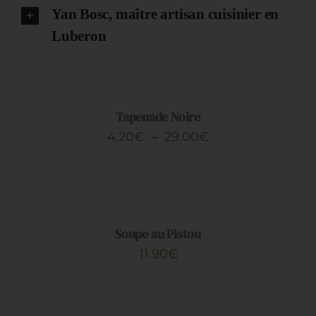
Yan Bosc, maître artisan cuisinier en
Luberon
Artisans
CHOIX
DES
OPTIONS
CE
/
PRODUIT
DÉTAILS
Tapenade Noire
A
Plage
4.20
€
–
29.00
€
PLUSIEURS
de
VARIATIONS.
AJOUTER
LES
prix :
AU
OPTIONS
PANIER
4.20€
PEUVENT
/
ÊTRE
à
DÉTAILS
Soupe au Pistou
CHOISIES
29.00€
SUR
11.90
€
LA
PAGE
AJOUTER
DU
AU
PRODUIT