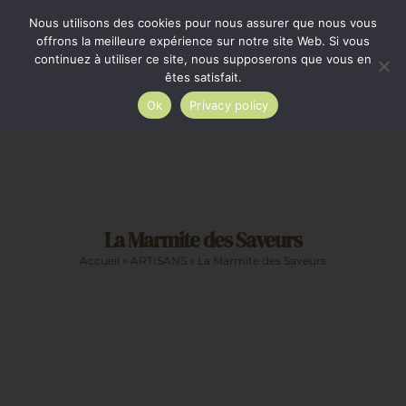
Passer
Minimum de commande 35€. Livraison France entière
Nous utilisons des cookies pour nous assurer que nous vous
par Colissimo au tarif en vigueur à partir de 35€.
au
offrons la meilleure expérience sur notre site Web. Si vous
continuez à utiliser ce site, nous supposerons que vous en
Livraison gratuite par Colissimo à partir de 80€
contenu
êtes satisfait.
Ok
Privacy policy
Toggle
Navigation
Epicerie salée
La Marmite des Saveurs
Epicerie sucrée
Accueil
»
ARTISANS
»
La Marmite des Saveurs
La cave
Cadeaux
Restauration