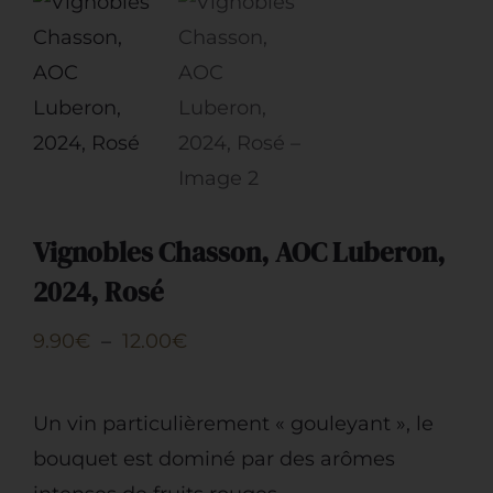
Vignobles Chasson, AOC Luberon,
2024, Rosé
Plage
9.90
€
–
12.00
€
de
prix :
Un vin particulièrement « gouleyant », le
9.90€
bouquet est dominé par des arômes
à