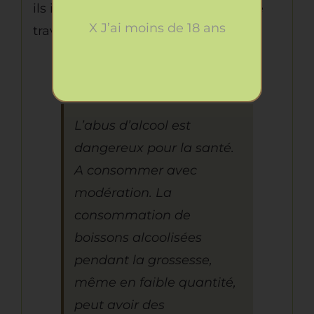
ils investissent massivement dans le
X J’ai moins de 18 ans
travail du sol.
L’abus d’alcool est
dangereux pour la santé.
A consommer avec
modération. La
consommation de
boissons alcoolisées
pendant la grossesse,
même en faible quantité,
peut avoir des