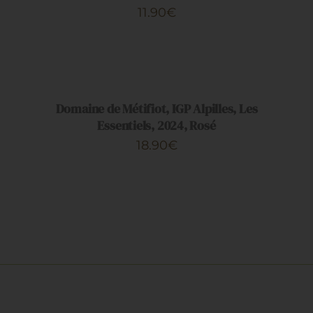
11.90
€
AJOUTER
AU
PANIER
/
DÉTAILS
Domaine de Métifiot, IGP Alpilles, Les
Essentiels, 2024, Rosé
18.90
€