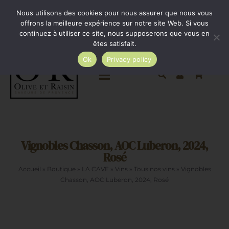
Passer
Minimum de commande 35€. Livraison France entière
Nous utilisons des cookies pour nous assurer que nous vous
par Colissimo au tarif en vigueur à partir de 35€.
au
offrons la meilleure expérience sur notre site Web. Si vous
continuez à utiliser ce site, nous supposerons que vous en
Livraison gratuite par Colissimo à partir de 80€
contenu
êtes satisfait.
Ok
Privacy policy
Toggle
Navigation
Epicerie salée
Vignobles Chasson, AOC Luberon, 2024,
Epicerie sucrée
Rosé
Accueil
»
Boutique
»
LA CAVE
»
Vins
»
Tous nos vins
»
Vignobles
La cave
Chasson, AOC Luberon, 2024, Rosé
Cadeaux