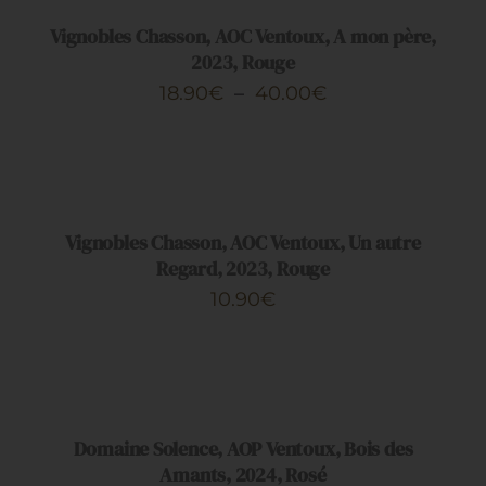
CE
/
PRODUIT
DÉTAILS
Vignobles Chasson, AOC Ventoux, A mon père,
A
2023, Rouge
PLUSIEURS
Plage
18.90
€
–
40.00
€
VARIATIONS.
de
LES
AJOUTER
OPTIONS
prix :
AU
PEUVENT
PANIER
18.90€
ÊTRE
/
CHOISIES
à
DÉTAILS
Vignobles Chasson, AOC Ventoux, Un autre
SUR
40.00€
Regard, 2023, Rouge
LA
PAGE
10.90
€
DU
PRODUIT
AJOUTER
AU
PANIER
/
DÉTAILS
Domaine Solence, AOP Ventoux, Bois des
Amants, 2024, Rosé