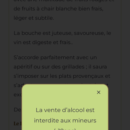
de fruits à chair blanche bien frais,
léger et subtile.
La bouche est juteuse, savoureuse, le
vin est digeste et frais..
S’accorde parfaitement avec un
apéritif ou sur des grillades ; il saura
s’imposer sur les plats provençaux et
s’adaptera aux recettes orientales et
exotiques.
Degrés d’alcool: 13% Vol.
La vente d’alcool est
interdite aux mineurs
Le Domaine: