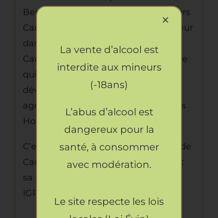
Benoit, fils de Louis Benoit riziculteurs
Camarguais de père en fils. Précurseur
dans la riziculture en Camargue,
La vente d’alcool est
Canavere est une entreprise familiale
interdite aux mineurs
qui travaille depuis 4 générations au
(-18ans)
développement d’une production
agricole respectueuse des sols et des
L’abus d’alcool est
Hommes.
dangereux pour la
C’est en 2000 seulement que le Riz de
santé, à consommer
Camargue se fait protéger et obtient
avec modération.
sa propre appellation et certification
IGP Riz de Camargue.
Le site respecte les lois