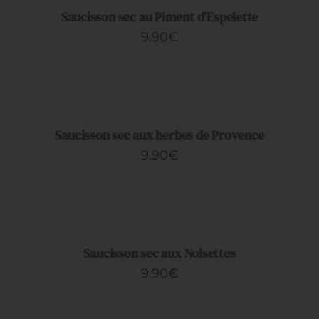
DÉTAILS
Saucisson sec au Piment d’Espelette
9.90
€
AJOUTER
AU
PANIER
/
DÉTAILS
Saucisson sec aux herbes de Provence
9.90
€
AJOUTER
AU
PANIER
/
DÉTAILS
Saucisson sec aux Noisettes
9.90
€