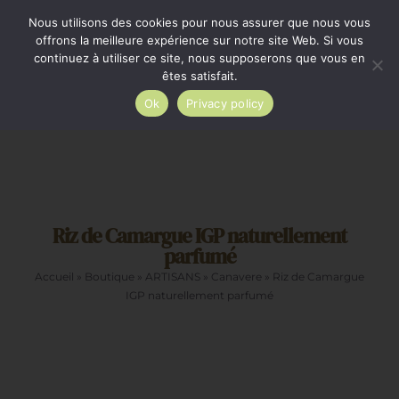
Passer
Minimum de commande 35€. Livraison France entière
Nous utilisons des cookies pour nous assurer que nous vous
par Colissimo au tarif en vigueur à partir de 35€.
au
offrons la meilleure expérience sur notre site Web. Si vous
continuez à utiliser ce site, nous supposerons que vous en
Livraison gratuite par Colissimo à partir de 80€
contenu
êtes satisfait.
Ok
Privacy policy
Toggle
Navigation
Epicerie salée
Riz de Camargue IGP naturellement
Epicerie sucrée
parfumé
Accueil
»
Boutique
»
ARTISANS
»
Canavere
»
Riz de Camargue
La cave
IGP naturellement parfumé
Cadeaux
Restauration