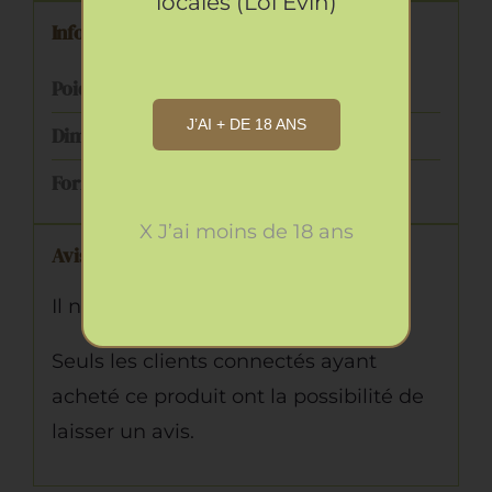
locales (Loi Évin)
Informations complémentaires
Poids
0.510 kg
J’AI + DE 18 ANS
Dimensions
17 × 10 × 4 cm
Format
500 grammes
X J’ai moins de 18 ans
Avis
Il n’y a pas encore d’avis.
Seuls les clients connectés ayant
acheté ce produit ont la possibilité de
laisser un avis.