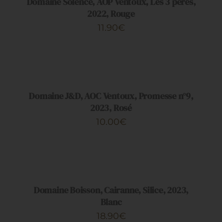
Domaine Solence, AOP Ventoux, Les 3 pères,
2022, Rouge
11.90
€
AJOUTER
AU
PANIER
/
DÉTAILS
Domaine J&D, AOC Ventoux, Promesse n°9,
2023, Rosé
10.00
€
AJOUTER
AU
PANIER
/
DÉTAILS
Domaine Boisson, Cairanne, Silice, 2023,
Blanc
18.90
€