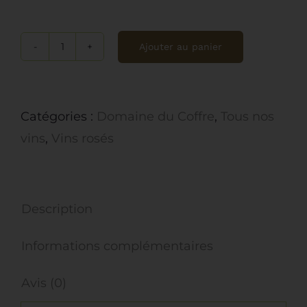
Ajouter au panier
quantité
de
Domaine
Catégories :
Domaine du Coffre
,
Tous nos
du
vins
,
Vins rosés
Coffre,
AOP
Luberon,
Description
Le
Chant
Informations complémentaires
des
Vignes,
Avis (0)
2024,