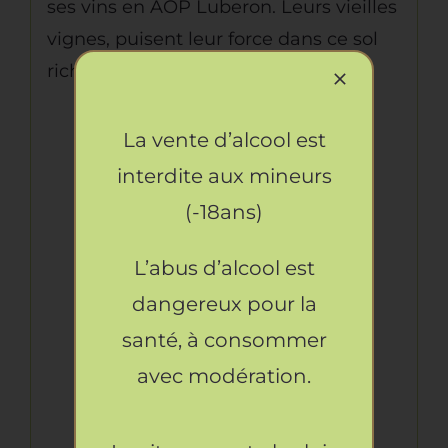
ses vins en AOP Luberon. Leurs vieilles
vignes, puisent leur force dans ce sol
riche et varié.
La vente d’alcool est
L’abus d’alcool est
interdite aux mineurs
dangereux pour la santé.
(-18ans)
A consommer avec
modération. La
L’abus d’alcool est
consommation de
dangereux pour la
boissons alcoolisées
santé, à consommer
pendant la grossesse,
avec modération.
même en faible quantité,
peut avoir des
conséquences graves