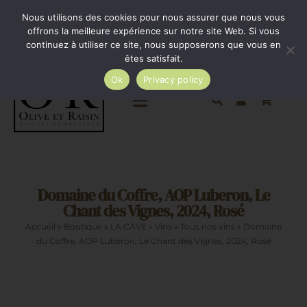
Passer
Minimum de commande 35€. Livraison France entière
Nous utilisons des cookies pour nous assurer que nous vous
par Colissimo au tarif en vigueur à partir de 35€.
au
offrons la meilleure expérience sur notre site Web. Si vous
continuez à utiliser ce site, nous supposerons que vous en
Livraison gratuite par Colissimo à partir de 80€
contenu
êtes satisfait.
Ok
Privacy policy
Toggle
Navigation
Epicerie salée
Domaine du Coffre, AOP Luberon, Le
Epicerie sucrée
Chant des Vignes, 2024, Rosé
Accueil
»
Boutique
»
LA CAVE
»
Vins
»
Tous nos vins
»
Domaine
La cave
du Coffre, AOP Luberon, Le Chant des Vignes, 2024, Rosé
Cadeaux