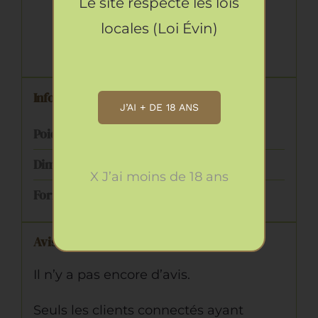
Le site respecte les lois
pour la santé de l’enfant.
locales (Loi Évin)
Informations complémentaires
J’AI + DE 18 ANS
Poids
1.4 kg
Dimensions
8 × 8 × 31 cm
X J’ai moins de 18 ans
Format
Bouteille – 75 cL
Avis
Il n’y a pas encore d’avis.
Seuls les clients connectés ayant