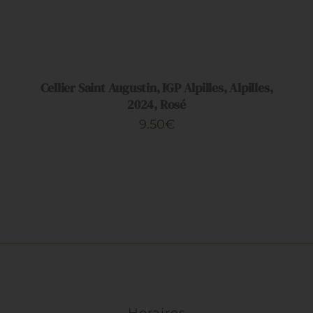
AJOUTER
AU
PANIER
/
DÉTAILS
Cellier Saint Augustin, IGP Alpilles, Alpilles,
2024, Rosé
9.50
€
Horaires