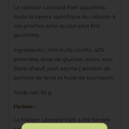
Le calisson Léonard Parli apportera
toute la saveur spécifique du calisson à
vos proches ainsi qu’aux plus fins
gourmets.
Ingrédients : 44% fruits confits, 42%
amandes, sirop de glucose, sucre, eau,
blanc d’œuf, pain azyme ( amidon de
pomme de terre et huile de tournesol).
Poids net: 55 g
L’artisan :
La Maison Léonard Parli a été fondée
en 1874 par un confiseur suisse