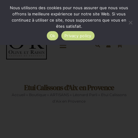
Passer
Minimum de commande 35€. Livraison France entière
Nous utilisons des cookies pour nous assurer que nous vous
par Colissimo au tarif en vigueur à partir de 35€.
au
offrons la meilleure expérience sur notre site Web. Si vous
continuez à utiliser ce site, nous supposerons que vous en
Livraison gratuite par Colissimo à partir de 80€
contenu
êtes satisfait.
Ok
Privacy policy
Toggle
Navigation
Epicerie salée
Etui Calissons d’Aix en Provence
Epicerie sucrée
Accueil
»
Boutique
»
ARTISANS
»
Léonard Parli
»
Etui Calissons
d’Aix en Provence
La cave
Cadeaux