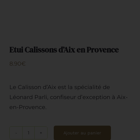
Restauration
Artisans
Etui Calissons d’Aix en Provence
8.90
€
Le Calisson d’Aix est la spécialité de
Léonard Parli, confiseur d’exception à Aix-
en-Provence.
Ajouter au panier
quantité