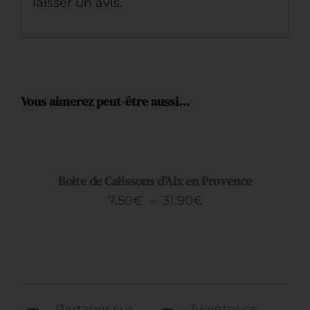
laisser un avis.
Vous aimerez peut-être aussi…
CHOIX
DES
OPTIONS
CE
/
PRODUIT
DÉTAILS
Boite de Calissons d’Aix en Provence
A
Plage
7.50
€
–
31.90
€
PLUSIEURS
de
VARIATIONS.
LES
prix :
OPTIONS
7.50€
PEUVENT
ÊTRE
à
CHOISIES
Partager sur
Tweeter ce