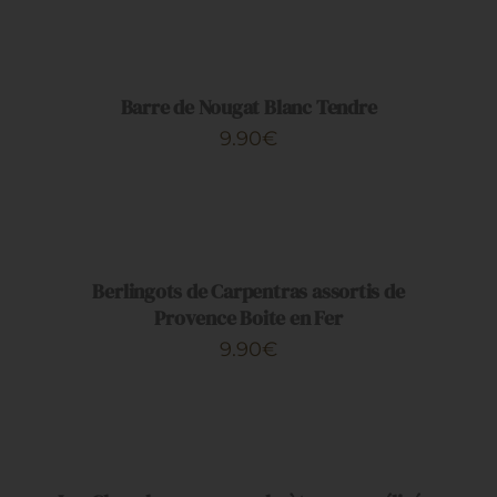
AJOUTER
AU
PANIER
/
DÉTAILS
Barre de Nougat Blanc Tendre
9.90
€
AJOUTER
AU
PANIER
/
DÉTAILS
Berlingots de Carpentras assortis de
Provence Boite en Fer
9.90
€
AJOUTER
AU
PANIER
/
DÉTAILS