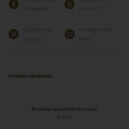
31.90€
SUR
LA
Facebook
produit
PAGE
DU
PRODUIT
Épingler ce
Partager par
produit
Mail
Produits similaires
AJOUTER
AU
PANIER
/
DÉTAILS
Bonbons au miel de Provence
8.50
€