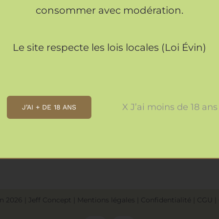
consommer avec modération.
Le site respecte les lois locales (Loi Évin)
Horaires
X J’ai moins de 18 ans
J’AI + DE 18 ANS
OUVERT
TOUS LES JOURS DE 9H A 22H
in
2026
|
Jeff Concept
|
Mentions légales
|
Confidentialité
|
CGU
|