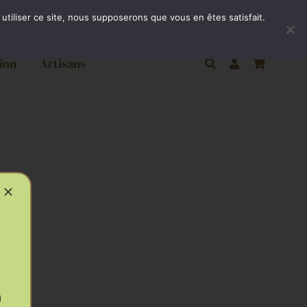
ivraison gratuite par Colissimo à partir de 80€
utiliser ce site, nous supposerons que vous en êtes satisfait.
ion
Artisans
à