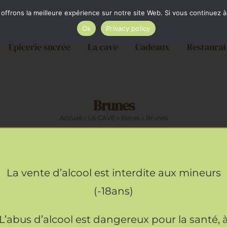
ère par Colissimo au tarif en vigueur à partir de 35€. L
frons la meilleure expérience sur notre site Web. Si vous continuez à 
Ok
Privacy policy
Epicerie sucrée
La cave
Cadeaux
Restaurat
Brunes
Accueil
»
LA CAVE
»
Bières
»
Brunes
La vente d’alcool est interdite aux mineurs
(-18ans)
L’abus d’alcool est dangereux pour la santé, 