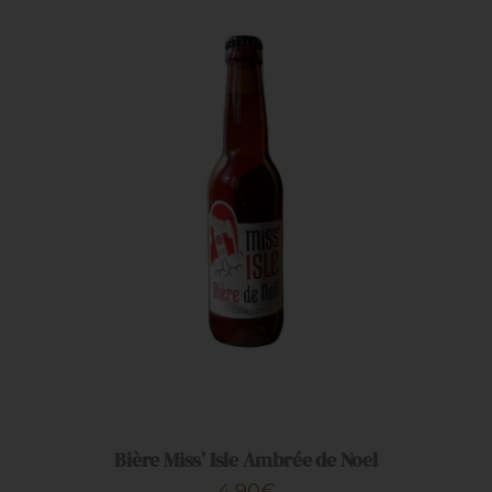
Restauration
Artisans
AJOUTER AU PANIER
/
DÉTAILS
Bière Miss’ Isle Ambrée de Noel
4.90
€