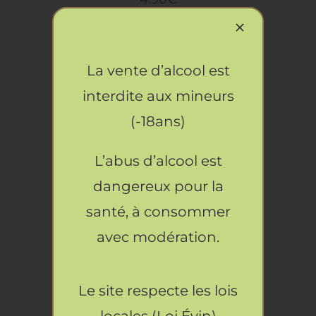
La vente d’alcool est
interdite aux mineurs
(-18ans)
L’abus d’alcool est
AJOUTER AU PANIER
/
dangereux pour la
DÉTAILS
santé, à consommer
avec modération.
Le site respecte les lois
locales (Loi Évin)