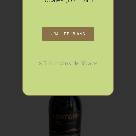
Bière Miss’ Isle Ambrée Fenouil
4.70
€
J’AI + DE 18 ANS
X J’ai moins de 18 ans
AJOUTER AU PANIER
/
DÉTAILS