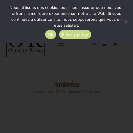
Passer
Minimum de commande 35€. Livraison France entière
Nous utilisons des cookies pour nous assurer que nous vous
par Colissimo au tarif en vigueur à partir de 35€.
au
offrons la meilleure expérience sur notre site Web. Si vous
continuez à utiliser ce site, nous supposerons que vous en
Livraison gratuite par Colissimo à partir de 80€
contenu
êtes satisfait.
Ok
Privacy policy
Toggle
Navigation
Epicerie salée
Ambrées
Epicerie sucrée
Accueil
»
LA CAVE
»
Bières
»
Ambrées
La cave
Cadeaux