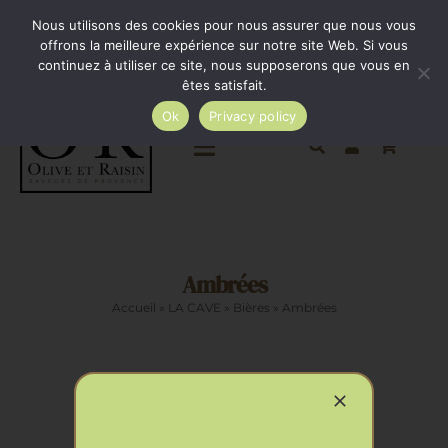
Passer
Minimum de commande 35€. Livraison France entière
Nous utilisons des cookies pour nous assurer que nous vous
par Colissimo au tarif en vigueur à partir de 35€.
au
offrons la meilleure expérience sur notre site Web. Si vous
continuez à utiliser ce site, nous supposerons que vous en
Livraison gratuite par Colissimo à partir de 80€
contenu
êtes satisfait.
Ok
Privacy policy
Toggle
Navigation
Epicerie salée
Ambrées
Epicerie sucrée
Accueil
»
LA CAVE
»
Bières
»
Ambrées
La cave
Cadeaux
AJOUTER
AU