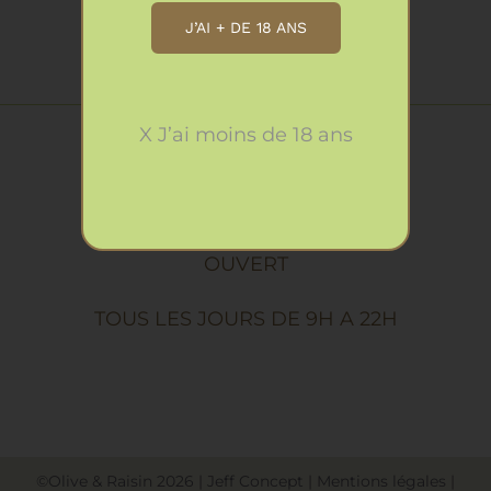
J’AI + DE 18 ANS
X J’ai moins de 18 ans
Horaires
OUVERT
TOUS LES JOURS DE 9H A 22H
©Olive & Raisin
2026
|
Jeff Concept
|
Mentions légales
|