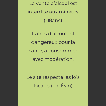
Restauration
La vente d’alcool est
PANIER
/
interdite aux mineurs
DÉTAILS
Artisans
Bière Miss’ Isle Ambrée de Noel
(-18ans)
4.90
€
L’abus d’alcool est
AJOUTER
AU
dangereux pour la
PANIER
/
santé, à consommer
DÉTAILS
Bière Miss’ Isle Ambrée Fenouil
avec modération.
4.70
€
AJOUTER
Le site respecte les lois
AU
PANIER
locales (Loi Évin)
/
DÉTAILS
Bière Ventopp Ambrée Double Ale
4.80
€