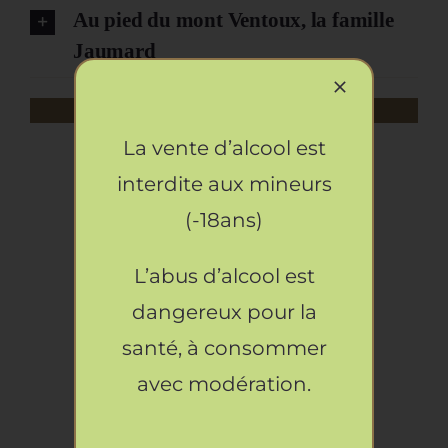
Au pied du mont Ventoux, la famille
Jaumard
Artisans
Rupture de stock 🔽
DÉTAILS
La vente d’alcool est
Huile d’Olive & Truffe noire (>1%)
interdite aux mineurs
28.90
€
(-18ans)
AJOUTER
AU
L’abus d’alcool est
PANIER
/
dangereux pour la
DÉTAILS
Miel d’acacia & Truffe noire (>1%)
santé, à consommer
11.90
€
avec modération.
AJOUTER
AU