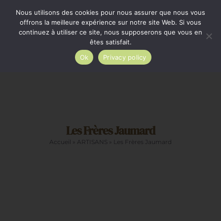
Passer
Minimum de commande 35€. Livraison France entière
Nous utilisons des cookies pour nous assurer que nous vous
par Colissimo au tarif en vigueur à partir de 35€.
au
offrons la meilleure expérience sur notre site Web. Si vous
continuez à utiliser ce site, nous supposerons que vous en
Livraison gratuite par Colissimo à partir de 80€
contenu
êtes satisfait.
Ok
Privacy policy
Toggle
Navigation
Epicerie salée
Les Frères Jaumard
Epicerie sucrée
Accueil
»
ARTISANS
»
Les Frères Jaumard
La cave
Cadeaux
Restauration