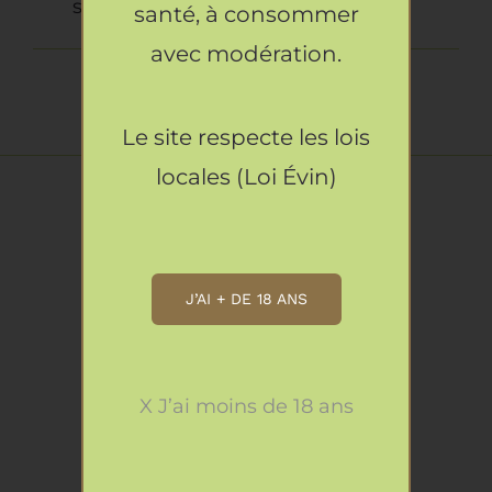
Restauration
sélection.
santé, à consommer
avec modération.
Artisans
Le site respecte les lois
locales (Loi Évin)
Horaires
J’AI + DE 18 ANS
OUVERT
TOUS LES JOURS DE 9H A 22H
X J’ai moins de 18 ans