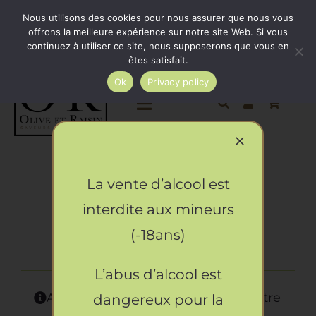
Passer
Minimum de commande 35€. Livraison France entière
Nous utilisons des cookies pour nous assurer que nous vous
par Colissimo au tarif en vigueur à partir de 35€.
au
offrons la meilleure expérience sur notre site Web. Si vous
continuez à utiliser ce site, nous supposerons que vous en
Livraison gratuite par Colissimo à partir de 80€
contenu
êtes satisfait.
Ok
Privacy policy
Toggle
Navigation
Epicerie salée
La vente d’alcool est
Cosmétique
Epicerie sucrée
interdite aux mineurs
Accueil
»
Cosmétique
(-18ans)
La cave
L’abus d’alcool est
Cadeaux
Aucun produit ne correspond à votre
dangereux pour la