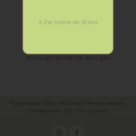
X J’ai moins de 18 ans
Horaires
OUVERT
TOUS LES JOURS DE 9H A 22H
©Olive & Raisin
2026
|
Jeff Concept
|
Mentions légales
|
Confidentialité
|
CGU
|
CGV
|
Contact
Instagram
Facebook