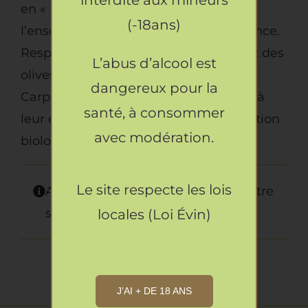
interdite aux mineurs
en « restanques » bénéficie de
(-18ans)
l’ensoleillement généreux de la Provence.
Artisans
Respectueux de ce terroir, ils récoltent des
L’abus d’alcool est
olives de variété locale » Verdale de
dangereux pour la
Carpentras » cultivées conformément à
santé, à consommer
leur engagement du mode de production
avec modération.
biologique.
Le site respecte les lois
Aucun produit ne correspond à votre
sélection.
locales (Loi Évin)
J’AI + DE 18 ANS