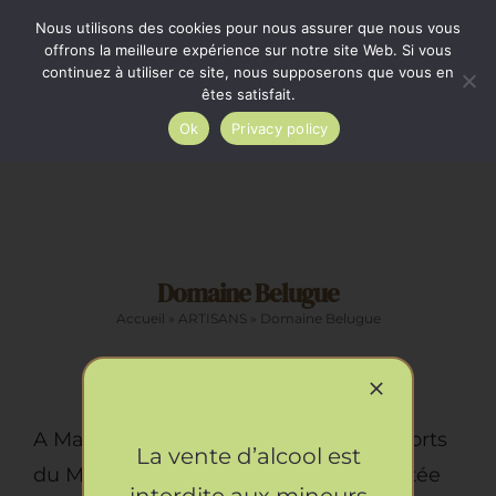
Passer
Minimum de commande 35€. Livraison France entière
Nous utilisons des cookies pour nous assurer que nous vous
par Colissimo au tarif en vigueur à partir de 35€.
au
offrons la meilleure expérience sur notre site Web. Si vous
continuez à utiliser ce site, nous supposerons que vous en
Livraison gratuite par Colissimo à partir de 80€
contenu
êtes satisfait.
Ok
Privacy policy
Toggle
Navigation
Epicerie salée
Domaine Belugue
Epicerie sucrée
Accueil
»
ARTISANS
»
Domaine Belugue
La cave
Cadeaux
A Malemort du Comtat sur les contreforts
La vente d’alcool est
du Mont Ventoux, leur oliveraie exploitée
Restauration