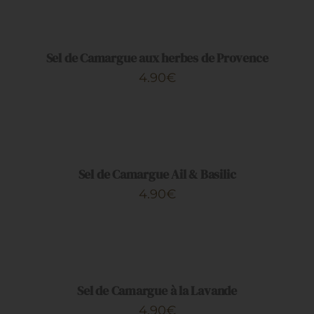
AU
PANIER
/
DÉTAILS
Sel de Camargue aux herbes de Provence
4.90
€
AJOUTER
AU
PANIER
/
DÉTAILS
Sel de Camargue Ail & Basilic
4.90
€
AJOUTER
AU
PANIER
/
DÉTAILS
Sel de Camargue à la Lavande
4.90
€