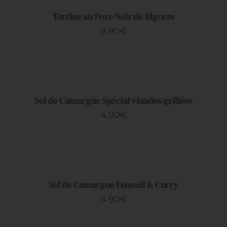
/
DÉTAILS
Terrine au Porc Noir de Bigorre
8.90
€
AJOUTER
AU
PANIER
/
DÉTAILS
Sel de Camargue Spécial viandes grillées
4.90
€
AJOUTER
AU
PANIER
/
DÉTAILS
Sel de Camargue Fenouil & Curry
4.90
€
AJOUTER