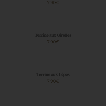
7.90
€
Artisans
AJOUTER
AU
PANIER
/
DÉTAILS
Terrine aux Girolles
7.90
€
AJOUTER
AU
PANIER
/
DÉTAILS
Terrine aux Cèpes
7.90
€
AJOUTER
AU
PANIER