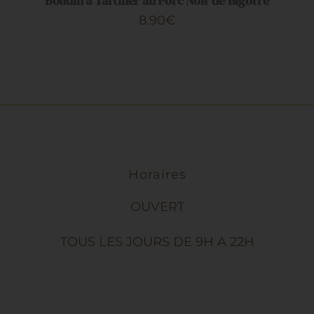
Boudin à Tartiner au Porc Noir de Bigorre
CHOISIES
53.90€
SUR
8.90
€
LA
PAGE
DU
PRODUIT
Horaires
OUVERT
TOUS LES JOURS DE 9H A 22H