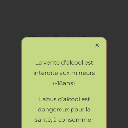
AJOUTER
AU
PANIER
/
DÉTAILS
Rillettes au Porc Noir de Bigorre
8.90
€
AJOUTER
La vente d’alcool est
AU
interdite aux mineurs
PANIER
/
(-18ans)
DÉTAILS
Moutarde aux Herbes de Provence
5.50
€
L’abus d’alcool est
AJOUTER
dangereux pour la
AU
santé, à consommer
PANIER
/