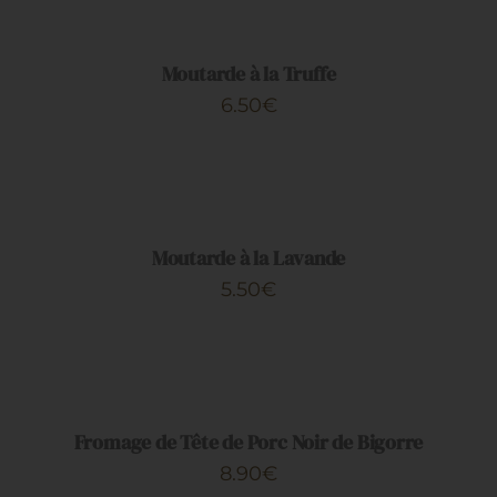
PANIER
/
DÉTAILS
Moutarde à la Truffe
6.50
€
AJOUTER
AU
PANIER
/
DÉTAILS
Moutarde à la Lavande
5.50
€
AJOUTER
AU
PANIER
/
DÉTAILS
Fromage de Tête de Porc Noir de Bigorre
8.90
€