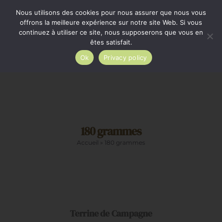
Passer
Minimum de commande 35€. Livraison France entière
Nous utilisons des cookies pour nous assurer que nous vous
par Colissimo au tarif en vigueur à partir de 35€.
au
offrons la meilleure expérience sur notre site Web. Si vous
continuez à utiliser ce site, nous supposerons que vous en
Livraison gratuite par Colissimo à partir de 80€
contenu
êtes satisfait.
Ok
Privacy policy
Toggle
Navigation
Epicerie salée
180 grammes
Epicerie sucrée
Accueil
»
180 grammes
La cave
AJOUTER
AU
Cadeaux
PANIER
/
DÉTAILS
Terrine de Campagne
Restauration