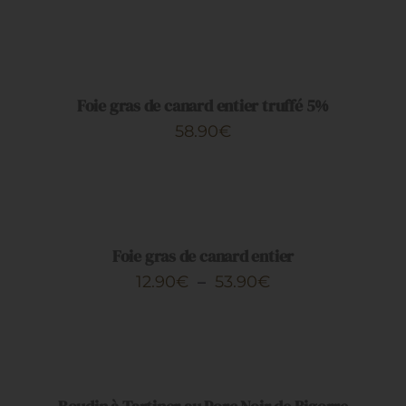
AJOUTER
AU
PANIER
/
DÉTAILS
Foie gras de canard entier truffé 5%
58.90
€
CHOIX
DES
OPTIONS
CE
/
PRODUIT
DÉTAILS
Foie gras de canard entier
A
Plage
12.90
€
–
53.90
€
PLUSIEURS
de
VARIATIONS.
AJOUTER
LES
prix :
AU
OPTIONS
PANIER
12.90€
PEUVENT
/
ÊTRE
à
DÉTAILS