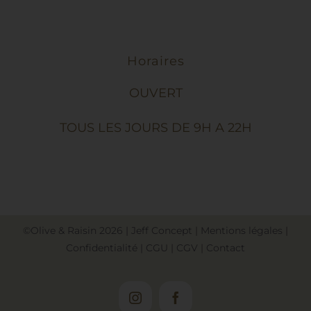
Horaires
OUVERT
TOUS LES JOURS DE 9H A 22H
©Olive & Raisin
2026
|
Jeff Concept
|
Mentions légales
|
Confidentialité
|
CGU
|
CGV
|
Contact
Instagram
Facebook