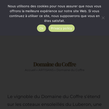
Passer
Minimum de commande 35€. Livraison France entière
Nous utilisons des cookies pour nous assurer que nous vous
par Colissimo au tarif en vigueur à partir de 35€.
au
offrons la meilleure expérience sur notre site Web. Si vous
continuez à utiliser ce site, nous supposerons que vous en
Livraison gratuite par Colissimo à partir de 80€
contenu
êtes satisfait.
Ok
Privacy policy
Toggle
Navigation
Epicerie salée
Domaine du Coffre
Epicerie sucrée
Accueil
»
ARTISANS
»
Domaine du Coffre
La cave
Cadeaux
Le vignoble du Domaine du Coffre s’étend
sur les coteaux ensoleillés du Luberon, une
Restauration