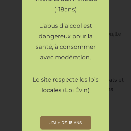
(-18ans)
AJOUTER
L’abus d’alcool est
AU
Domaine du Coffre, AOP Luberon, Le
dangereux pour la
PANIER
Chant des Vignes, 2024, Rosé
/
santé, à consommer
16.90
€
DÉTAILS
avec modération.
Un vin rosé empreint de
Le site respecte les lois
fraîcheur, aux arômes délicats et
gourmands, parfait pour des
locales (Loi Évin)
instants conviviaux.
J’AI + DE 18 ANS